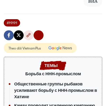
ВИА
#ННН
Theo dõi VietnamPlus
Борьба с ННН-промыслом
Общественные группы рыбаков
усиливают борьбу с ННН-промыслом в
Хатине
Камау проводит усиленную кампанию