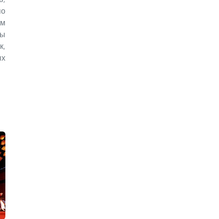
по
м
ты
к,
ых