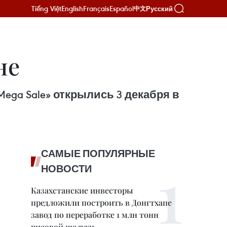
Tiếng Việt
English
Français
Español
Русский
中文
не
ega Sale» открылись 3 декабря в
САМЫЕ ПОПУЛЯРНЫЕ
НОВОСТИ
Казахстанские инвесторы
предложили построить в Донгтхапе
завод по переработке 1 млн тонн
рисовой шелухи