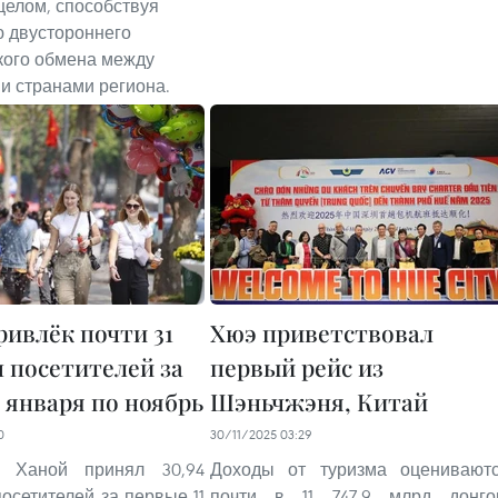
целом, способствуя
 двустороннего
кого обмена между
и странами региона.
ривлёк почти 31
Хюэ приветствовал
 посетителей за
первый рейс из
с января по ноябрь
Шэньчжэня, Китай
0
30/11/2025 03:29
й Ханой принял 30,94
Доходы от туризма оценивают
осетителей за первые 11
почти в 11 747,9 млрд донго