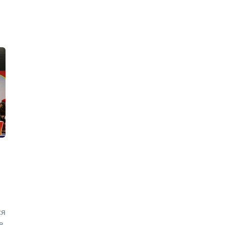
ся
в,