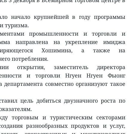
сь 3 декабря в Всемирном торговом центре в
ало начало крупнейшей в году программы
и туризма.
таментами промышленности и торговли и
рамма направлена на укрепление имиджа
ширяющегося Хошимина, а также на
его потребления.
ии открытия, заместитель директора
енности и торговли Нгуен Нгуен Фыонг
а департамента совместно организуют такое
ставил цель добиться двузначного роста по
оказателям.
жду торговым и туристическим секторами
оздания разнообразных продуктов и услуг,