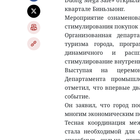
Duong Mega Sale» открыли
квартале Биньзыонг.
Мероприятие ознаменов
стимулирования покупок 
Организованная депар
туризма города, прог
динамичного и рас
стимулирование внутренн
Выступая на церемон
Департамента промышл
отметил, что впервые дв
событие.
Он заявил, что город по
многим экономическим п
Тесная координация ме
стала необходимой для с