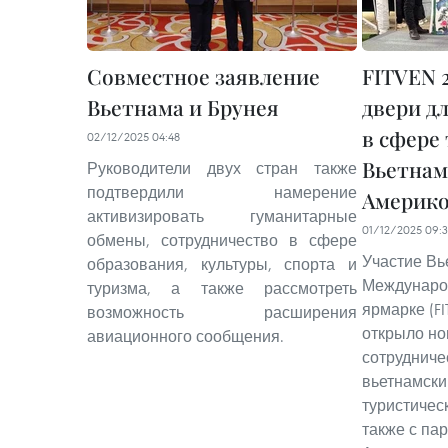
Совместное заявление
FITVEN 
Вьетнама и Брунея
двери д
в сфере
02/12/2025 04:48
Вьетнам
Руководители двух стран также
подтвердили намерение
Америк
активизировать гуманитарные
01/12/2025 09:
обмены, сотрудничество в сфере
Участие Вье
образования, культуры, спорта и
Междунаро
туризма, а также рассмотреть
ярмарке (FI
возможность расширения
открыло н
авиационного сообщения.
сотрудниче
вьетнамски
туристичес
также с па