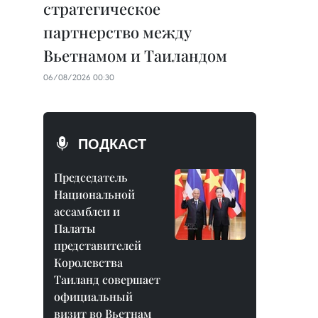
стратегическое
партнерство между
Вьетнамом и Таиландом
06/08/2026 00:30
ПОДКАСТ
Председатель
Национальной
ассамблеи и
Палаты
представителей
Королевства
Таиланд совершает
официальный
визит во Вьетнам