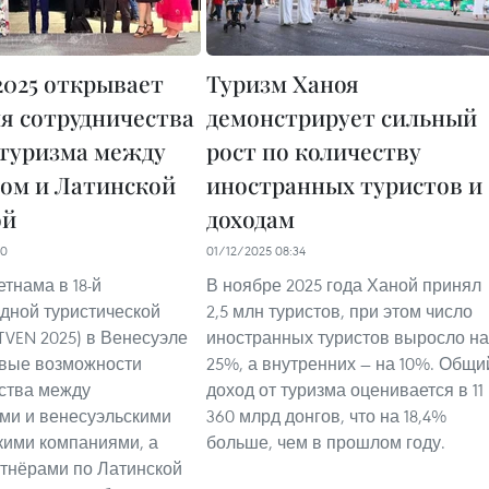
2025 открывает
Туризм Ханоя
ля сотрудничества
демонстрирует сильный
 туризма между
рост по количеству
ом и Латинской
иностранных туристов и
ой
доходам
30
01/12/2025 08:34
тнама в 18-й
В ноябре 2025 года Ханой принял
дной туристической
2,5 млн туристов, при этом число
TVEN 2025) в Венесуэле
иностранных туристов выросло на
овые возможности
25%, а внутренних — на 10%. Общи
ства между
доход от туризма оценивается в 11
ми и венесуэльскими
360 млрд донгов, что на 18,4%
кими компаниями, а
больше, чем в прошлом году.
ртнёрами по Латинской