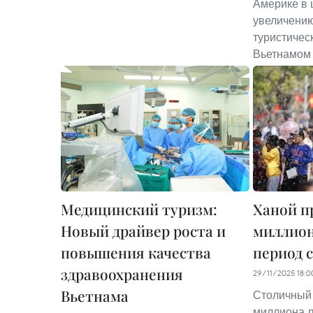
Америке в 
увеличению
туристичес
Вьетнамом 
Медицинский туризм:
Ханой п
Новый драйвер роста и
миллион
повышения качества
период 
здравоохранения
29/11/2025 18:0
Вьетнама
Столичны
миллиона п