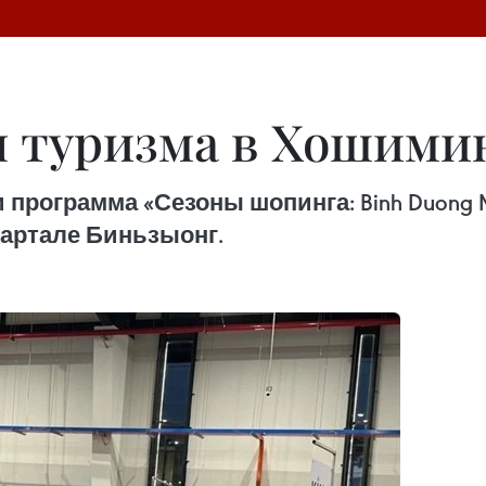
я туризма в Хошими
программа «Сезоны шопинга: Binh Duong M
вартале Биньзыонг.