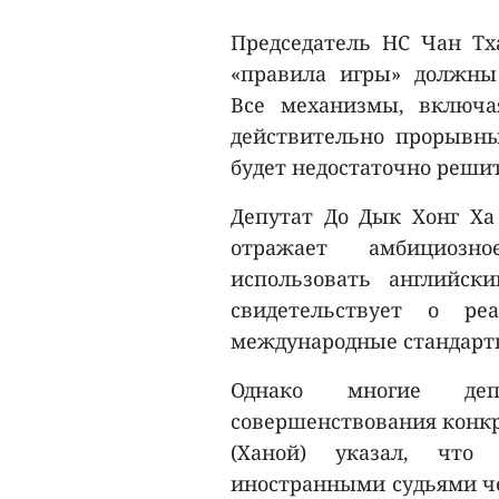
Председатель НС Чан Т
«правила игры» должны
Все механизмы, включа
действительно прорывны
будет недостаточно реши
Депутат До Дык Хонг Ха 
отражает амбициозн
использовать английск
свидетельствует о ре
международные стандарт
Однако многие деп
совершенствования конкр
(Ханой) указал, что 
иностранными судьями че