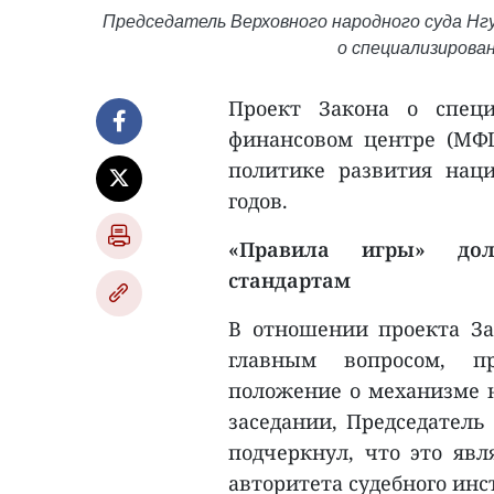
Председатель Верховного народного суда Нг
о специализирова
Проект Закона о спец
финансовом центре (МФ
политике развития наци
годов.
«Правила игры» дол
стандартам
В отношении проекта З
главным вопросом, п
положение о механизме н
заседании, Председатель
подчеркнул, что это яв
авторитета судебного инс