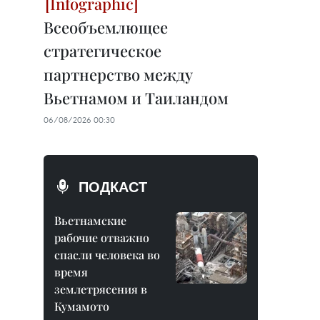
Всеобъемлющее
стратегическое
партнерство между
Вьетнамом и Таиландом
06/08/2026 00:30
ПОДКАСТ
Вьетнамские
рабочие отважно
спасли человека во
время
землетрясения в
Кумамото