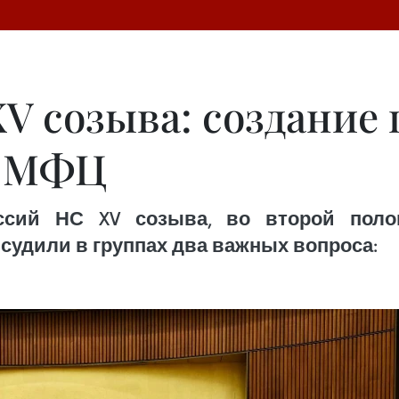
XV созыва: создани
я МФЦ
ессий НС XV созыва, во второй поло
судили в группах два важных вопроса: