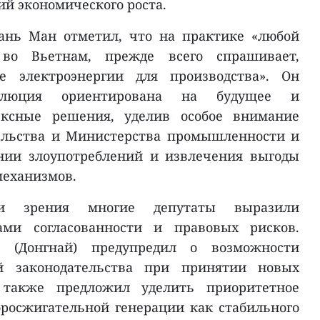
ий экономического роста.
ань Ман отметил, что на практике «любой
 во Вьетнам, прежде всего спрашивает,
е электроэнергии для производства». Он
золюция ориентирована на будущее и
ексные решения, уделив особое внимание
ельства и Министерства промышленности и
нии злоупотреблений и извлечения выгоды
механизмов.
ки зрения многие депутаты выразили
сами согласованности и правовых рисков.
 (Донгнай) предупредил о возможности
й законодательства при принятии новых
 также предложил уделить приоритетное
росжигательной генерации как стабильного