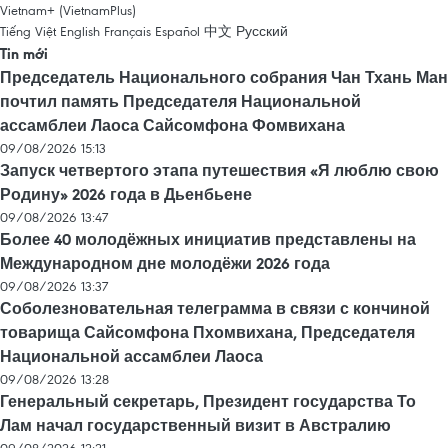
Vietnam+ (VietnamPlus)
Tiếng Việt
English
Français
Español
中文
Русский
Tin mới
Председатель Национального собрания Чан Тхань Ман
почтил память Председателя Национальной
ассамблеи Лаоса Сайсомфона Фомвихана
09/08/2026 15:13
Запуск четвертого этапа путешествия «Я люблю свою
Родину» 2026 года в Дьенбьене
09/08/2026 13:47
Более 40 молодёжных инициатив представлены на
Международном дне молодёжи 2026 года
09/08/2026 13:37
Соболезновательная телеграмма в связи с кончиной
товарища Сайсомфона Пхомвихана, Председателя
Национальной ассамблеи Лаоса
09/08/2026 13:28
Генеральный секретарь, Президент государства То
Лам начал государственный визит в Австралию