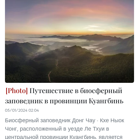
Путешествие в биосферный
заповедник в провинции Куангбинь
05/01/2024 02:04
Биосферный заповедник Донг Чау - Кхе Ныок
Чонг, расположенный в уезде Ле Тхуи в
центральной провинции Куангбинь, является