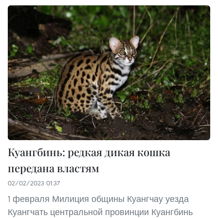
Куангбинь: редкая дикая кошка
передана властям
02/02/2023 01:37
1 февраля Милиция общины Куангчау уезда
Куангчать центральной провинции Куангбинь