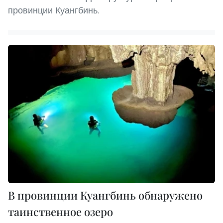
провинции Куангбинь.
В провинции Куангбинь обнаружено
таинственное озеро