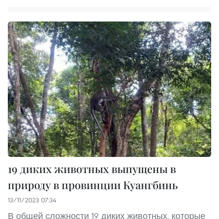
19 диких животных выпущены в
природу в провинции Куангбинь
13/11/2023 07:34
В общей сложности 19 диких животных, которые