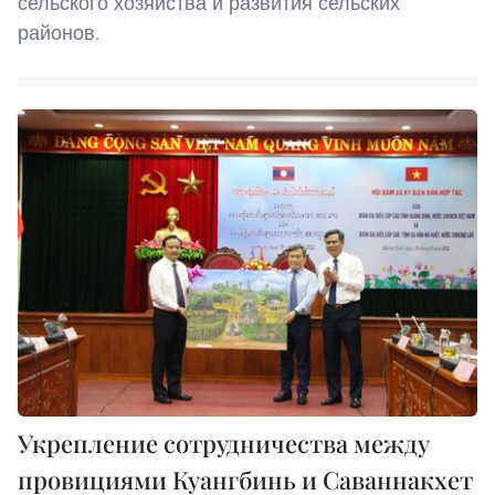
сельского хозяйства и развития сельских
районов.
Укрепление сотрудничества между
провициями Куангбинь и Саваннакхет