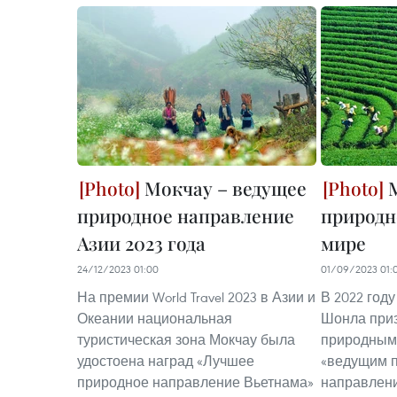
Мокчау – ведущее
М
природное направление
природн
Азии 2023 года
мире
24/12/2023 01:00
01/09/2023 01:
На премии World Travel 2023 в Азии и
В 2022 год
Океании национальная
Шонла при
туристическая зона Мокчау была
природным
удостоена наград «Лучшее
«ведущим 
природное направление Вьетнама»
направлени