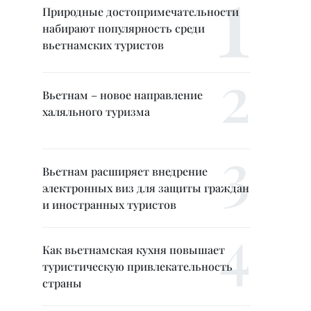
Природные достопримечательности
набирают популярность среди
вьетнамских туристов
Вьетнам – новое направление
халяльного туризма
Вьетнам расширяет внедрение
электронных виз для защиты граждан
и иностранных туристов
Как вьетнамская кухня повышает
туристическую привлекательность
страны