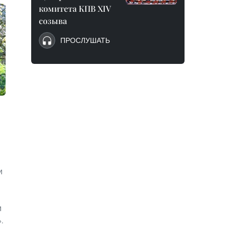
комитета КПВ XIV
созыва
ПРОСЛУШАТЬ
и
м
.