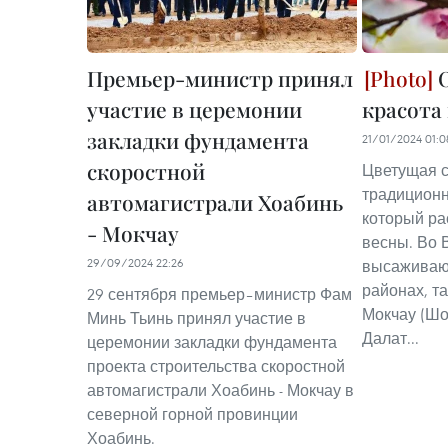
Премьер-министр принял
О
участие в церемонии
красота
закладки фундамента
21/01/2024 01:0
скоростной
Цветущая с
традиционн
автомагистрали Хоабинь
который ра
- Мокчау
весны. Во 
29/09/2024 22:26
высаживаю
районах, та
29 сентября премьер–министр Фам
Мокчау (Шо
Минь Тьинь принял участие в
Далат...
церемонии закладки фундамента
проекта строительства скоростной
автомагистрали Хоабинь - Мокчау в
северной горной провинции
Хоабинь.