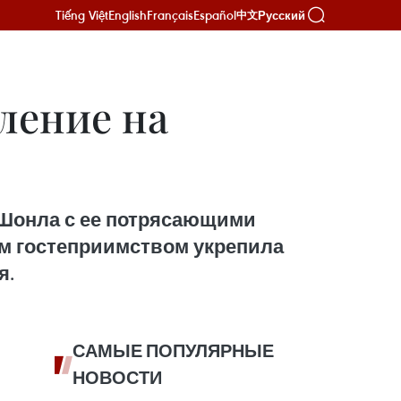
Tiếng Việt
English
Français
Español
Русский
中文
ление на
 Шонла с ее потрясающими
м гостеприимством укрепила
я.
САМЫЕ ПОПУЛЯРНЫЕ
НОВОСТИ