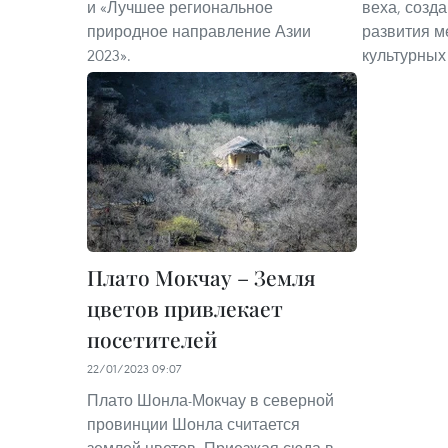
и «Лучшее региональное
веха, созд
природное направление Азии
развития м
2023».
культурных
Плато Мокчау – Земля
цветов привлекает
посетителей
22/01/2023 09:07
Плато Шонла-Мокчау в северной
провинции Шонла считается