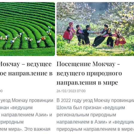
окчау – ведущее
Посещение Мокчау -
ое направление в
ведущего природного
направления в мире
00
26/02/2023 07:00
у уезд Мокчау провинции
В 2022 году уезд Мокчау провинци
знан «ведущим
Шонла был признан «ведущим
 направлением Азии» и
региональным природным
природным
направлением в Азии» и «ведущи
ем мира». Это важная
природным направлением в мире»