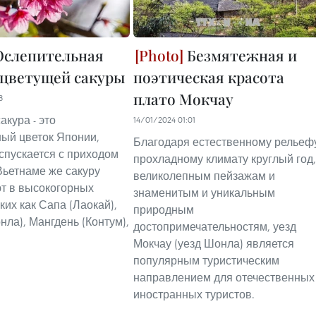
слепительная
Безмятежная и
 цветущей сакуры
поэтическая красота
плато Мокчау
8
акура - это
14/01/2024 01:01
ый цветок Японии,
Благодаря естественному рельеф
спускается с приходом
прохладному климату круглый год,
Вьетнаме же сакуру
великолепным пейзажам и
т в высокогорных
знаменитым и уникальным
ких как Сапа (Лаокай),
природным
нла), Мангдень (Контум),
достопримечательностям, уезд
Мокчау (уезд Шонла) является
популярным туристическим
направлением для отечественных
иностранных туристов.