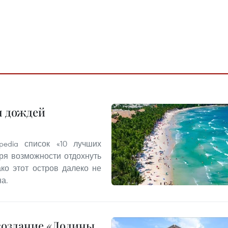
н дождей
edia список «10 лучших
ря возможности отдохнуть
ко этот остров далеко не
а.
создание «Долины