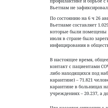
профилактике и борьбе с C
Вьетнам не зафиксировал
По состоянию на 6 ч 26 а
Вьетнаме составляет 1.02
которые были помещены в 
июля в стране было зарег
инфицирования в общест
В настоящее время, обще
контакт с пациентами CO
либо находящихся под наб
карантине) – 71.821 чело
карантине в больницах на
учреждениях – 20.237, а д
Что касается ситуации с 