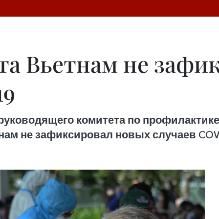
ста Вьетнам не заф
19
ководящего комитета по профилактике и
тнам не зафиксировал новых случаев COVI