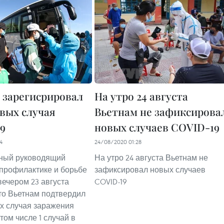
 зарегисрировал
На утро 24 августа
овых случая
Вьетнам не зафиксирова
9
новых случаев COVID-19
4
24/08/2020 01:28
ный руководящий
На утро 24 августа Вьетнам не
 профилактике и борьбе
зафиксировал новых случаев
вечером 23 августа
COVID-19
то Вьетнам подтвердил
х случая заражения
 том числе 1 случай в