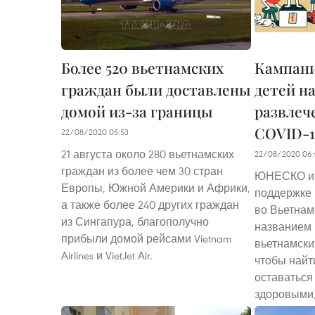
Более 520 вьетнамских
Кампани
граждан были доставлены
детей н
домой из-за границы
развлеч
COVID-1
22/08/2020 05:53
21 августа около 280 вьетнамских
22/08/2020 06:
граждан из более чем 30 стран
ЮНЕСКО и
Европы, Южной Америки и Африки,
поддержке 
а также более 240 других граждан
во Вьетнам
из Сингапура, благополучно
названием 
прибыли домой рейсами Vietnam
вьетнамски
Airlines и VietJet Air.
чтобы найт
оставаться
здоровыми,