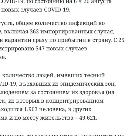
OVID-19, по состоянию на 6 ч 26 августа
 новых случаев COVID-19.
вгуста, общее количество инфекций во
9, включая 362 импортированных случая,
карантин сразу по прибытии в страну. С 25
истрировано 547 новых случаев
ве.
е количество людей, имевших тесный
VID-19, въехавших из эпидемических зон,
людением за состоянием их здоровья (на
век, из которых в концентрированном
ходится 1.963 человека, в других
ома и по месту жительства – 49.621.
лечением, то согласно отчету подкомитета по