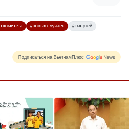
о комитета
#новых случаев
#смертей
Подписаться на ВьетнамПлюс