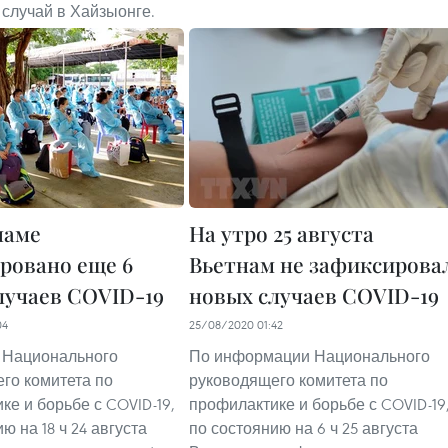
 случай в Хайзыонге.
наме
На утро 25 августа
ровано еще 6
Вьетнам не зафиксирова
лучаев COVID-19
новых случаев COVID-19
04
25/08/2020 01:42
 Национального
По информации Национального
го комитета по
руководящего комитета по
ке и борьбе с COVID-19,
профилактике и борьбе с COVID-19
ю на 18 ч 24 августа
по состоянию на 6 ч 25 августа