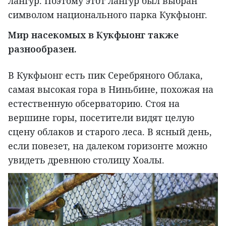
лангур. Поэтому этот лангур был выбран
символом национального парка Кукфыонг.
Мир насекомых в Кукфыонг также
разнообразен.
В Кукфыонг есть пик Серебряного Облака,
самая высокая гора в Ниньбине, похожая на
естественную обсерваторию. Стоя на
вершине горы, посетители видят целую
сцену облаков и старого леса. В ясный день,
если повезет, на далеком горизонте можно
увидеть древнюю столицу Хоалы.