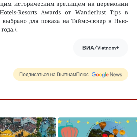
ущим историческим зрелищем на церемонии
otels-Resorts Awards от Wanderlust Tips в
 выбрано для показа на Таймс-сквер в Нью-
года./.
ВИА/Vietnam+
Подписаться на ВьетнамПлюс