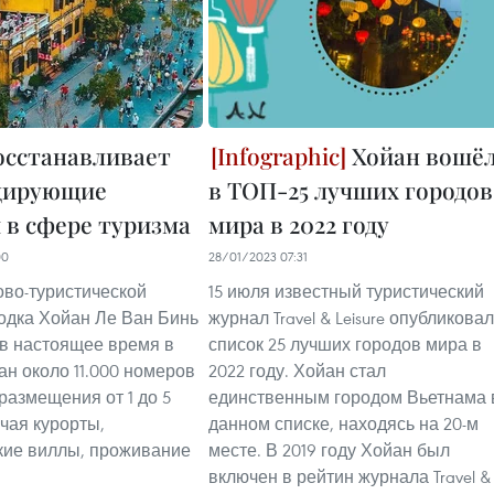
осстанавливает
Хойан вошё
дирующие
в ТОП-25 лучших городов
 в сфере туризма
мира в 2022 году
00
28/01/2023 07:31
ово-туристической
15 июля известный туристический
одка Хойан Ле Ван Бинь
журнал Travel & Leisure опубликовал
о в настоящее время в
список 25 лучших городов мира в
ан около 11.000 номеров
2022 году. Хойан стал
размещения от 1 до 5
единственным городом Вьетнама 
ючая курорты,
данном списке, находясь на 20-м
кие виллы, проживание
месте. В 2019 году Хойан был
включен в рейтин журнала Travel &