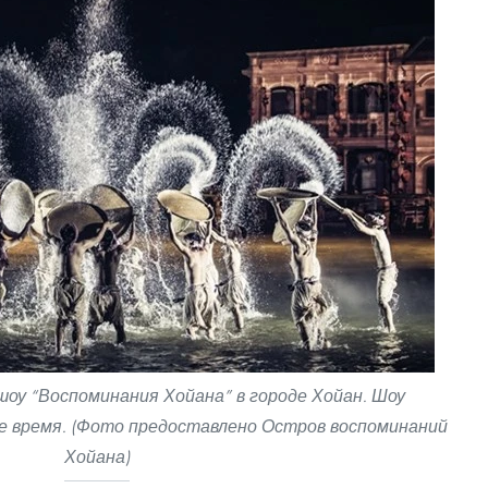
оу “Воспоминания Хойана” в городе Хойан. Шоу
е время. (Фото предоставлено Остров воспоминаний
Хойана)