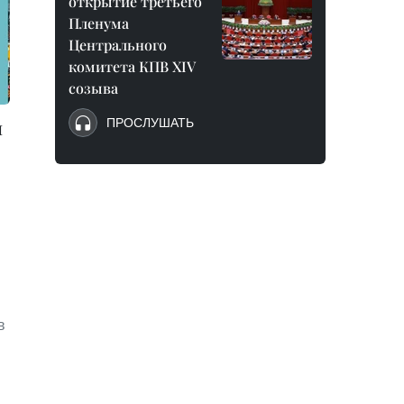
открытие третьего
Пленума
Центрального
комитета КПВ XIV
созыва
л
ПРОСЛУШАТЬ
в