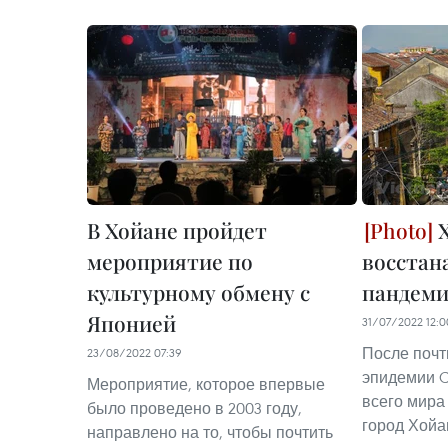
В Хойане пройдет
Х
мероприятие по
восстан
культурному обмену с
пандем
Японией
31/07/2022 12:0
После почти
23/08/2022 07:39
эпидемии C
Мероприятие, которое впервые
всего мира
было проведено в 2003 году,
город Хойа
направлено на то, чтобы почтить