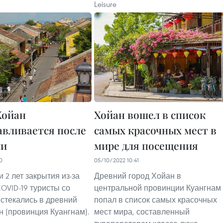
Leisure
ойан
Хойан вошел в список
авливается после
самых красочных мест в
ии
мире для посещения
0
05/10/2022 10:41
 2 лет закрытия из-за
Древний город Хойан в
OVID-19 туристы со
центральной провинции Куангнам
 стекались в древний
попал в список самых красочных
н (провинция Куангнам).
мест мира, составленный