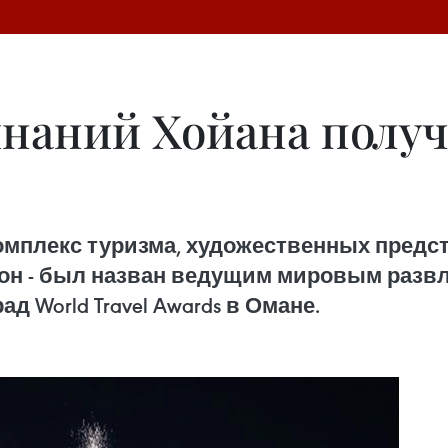
наний Хойана полу
мплекс туризма, художественных предст
убон - был назван ведущим мировым раз
д World Travel Awards в Омане.