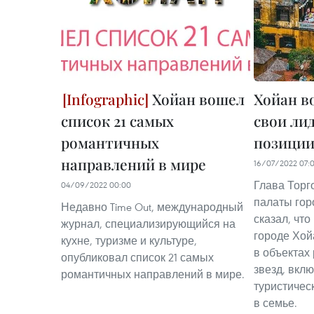
Хойан вошел
Хойан в
список 21 самых
свои ли
романтичных
позиции
направлений в мире
16/07/2022 07:
Глава Торг
04/09/2022 00:00
палаты гор
Недавно Time Out, международный
сказал, чт
журнал, специализирующийся на
городе Хой
кухне, туризме и культуре,
в объектах 
опубликовал список 21 самых
звезд, вкл
романтичных направлений в мире.
туристичес
в семье.