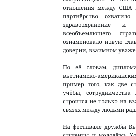
отношения между США и
партнёрство охватило
здравоохранение и
всеобъемлющего стра
ознаменовало новую гла
доверии, взаимном уваже
По её словам, диплома
вьетнамско-американски
пример того, как две с
учёбы, сотрудничества 
строится не только на в
связях между людьми ради
На фестивале дружбы Вь
студенты и молодёжь Х