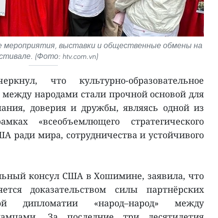
е мероприятия, выставки и общественные обмены на
тивале. (Фото: htv.com.vn)
кнул, что культурно-образовательное
 между народами стали прочной основой для
ания, доверия и дружбы, являясь одной из
ках «всеобъемлющего стратегического
ША ради мира, сотрудничества и устойчивого
альный консул США в Хошимине, заявила, что
ется доказательством силы партнёрских
й дипломатии «народ–народ» между
амцами. За последние три десятилетия