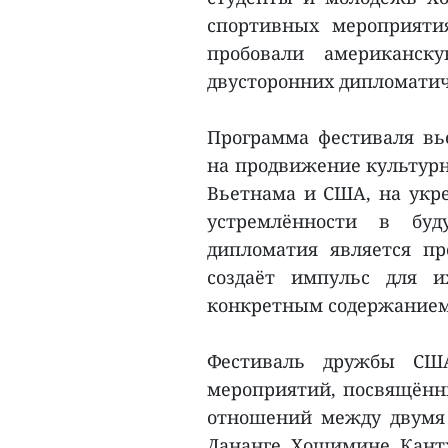
спортивных мероприяти
пробовали американск
двусторонних дипломати
Программа фестиваля вь
на продвижение культурн
Вьетнама и США, на укре
устремлённости в буд
дипломатия является п
создаёт импульс для и
конкретным содержанием
Фестиваль дружбы СШ
мероприятий, посвящённ
отношений между двумя 
Дананге, Хошимине, Кантх