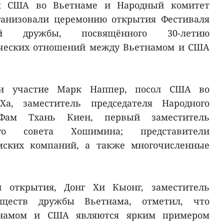
ия США во Вьетнаме и Народный комитет
ганизовали церемонию открытия Фестиваля
ской дружбы, посвящённого 30-летию
ических отношений между Вьетнамом и США
и участие Марк Наппер, посол США во
а, заместитель председателя Народного
Фам Тхань Киен, первый заместитель
ого совета Хошимина; представители
мских компаний, а также многочисленные
 открытия, Донг Хи Кыонг, заместитель
бществ дружбы Вьетнама, отметил, что
намом и США являются ярким примером