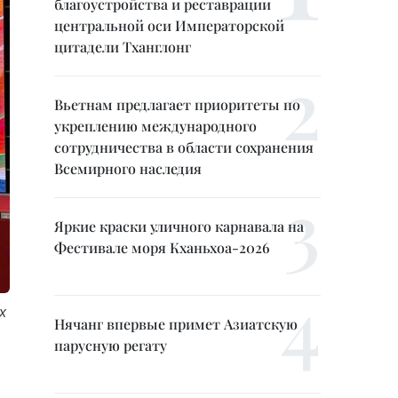
благоустройства и реставрации
центральной оси Императорской
цитадели Тханглонг
Вьетнам предлагает приоритеты по
укреплению международного
сотрудничества в области сохранения
Всемирного наследия
Яркие краски уличного карнавала на
Фестивале моря Кханьхоа-2026
х
Нячанг впервые примет Азиатскую
парусную регату