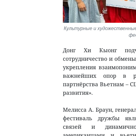
Культурные и художественны
фес
Донг Хи Кыонг подчер
сотрудничество и обмены
укрепления взаимопоним
важнейших опор в рам
партнёрства Вьетнам – С
развития».
Мелисса А. Браун, генер
фестиваль дружбы явля
связей и динамично
американцами и вьетн