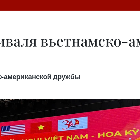
иваля вьетнамско-а
о-американской дружбы