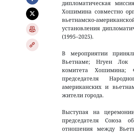
дипломатическая мисс
Хошимина совместно ор
вьетнамско-американ
установления дипломат
(1995–2025).
В мероприятии принял
Вьетнаме; Нгуен Лок Х
комитета Хошимина; 
председателя Народн
американских и вьетна
жители города.
Выступая на церемонии
председателя Союза о
отношения между Вьет