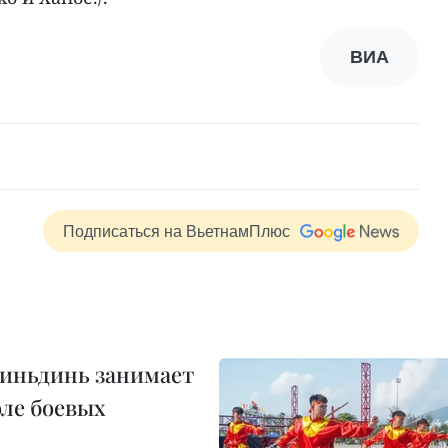
ВИА
Подписаться на ВьетнамПлюс
Биньдинь занимает
оле боевых