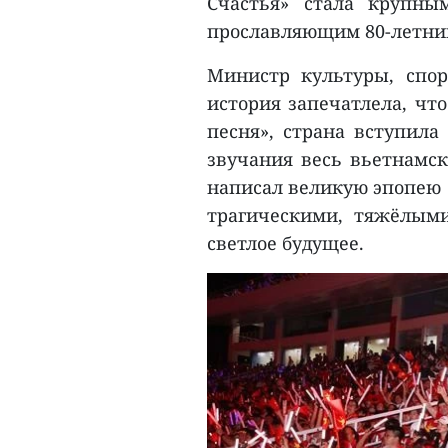
Счастья» стала крупны
прославляющим 80-летний
Министр культуры, спор
история запечатлела, что
песня», страна вступила
звучания весь вьетнамск
написал великую эпопею 
трагическими, тяжёлым
светлое будущее.