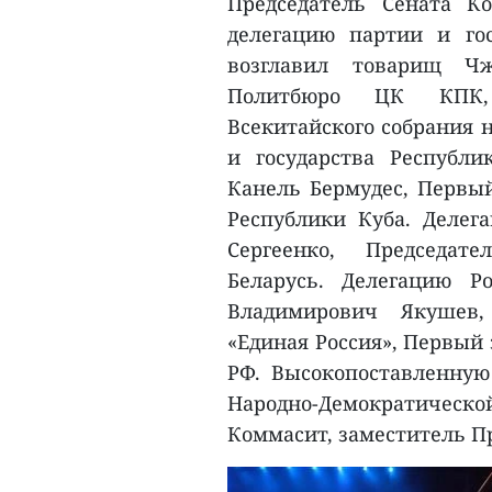
Председатель Сената К
делегацию партии и го
возглавил товарищ Чж
Политбюро ЦК КПК, 
Всекитайского собрания 
и государства Республ
Канель Бермудес, Первы
Республики Куба. Делег
Сергеенко, Председат
Беларусь. Делегацию Р
Владимирович Якушев,
«Единая Россия», Первый
РФ. Высокопоставленную
Народно-Демократическо
Коммасит, заместитель П