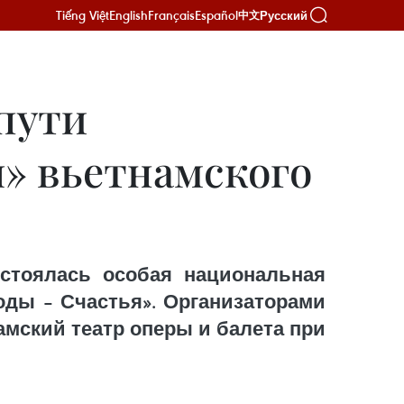
Tiếng Việt
English
Français
Español
Русский
中文
пути
я» вьетнамского
остоялась особая национальная
оды – Счастья». Организаторами
мский театр оперы и балета при