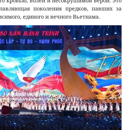
го кровью, волей и несокрушимой верой. Это
славляющая поколения предков, павших за
симого, единого и вечного Вьетнама.