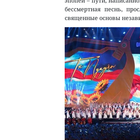
эпопеи – пути, написанно
бессмертная песнь, про
священные основы незави