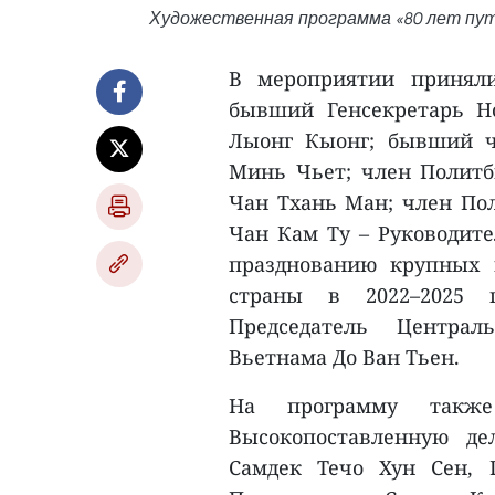
Художественная программа «80 лет пут
В мероприятии приняли
бывший Генсекретарь Н
Лыонг Кыонг; бывший ч
Минь Чьет; член Политб
Чан Тхань Ман; член По
Чан Кам Ту – Руководите
празднованию крупных 
страны в 2022–2025 г
Председатель Централ
Вьетнама До Ван Тьен.
На программу также
Высокопоставленную де
Самдек Течо Хун Сен, 