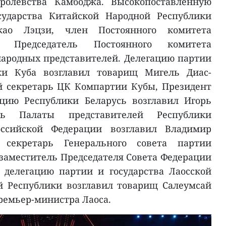
оролевства Камбоджа. Высокопоставленную
сударства Китайской Народной Республики
ао Лэцзи, член Постоянного комитета
Председатель Постоянного комитета
народных представителей. Делегацию партии
ики Куба возглавил товарищ Мигель Диас-
й секретарь ЦК Компартии Кубы, Президент
ацию Республики Беларусь возглавил Игорь
ель Палаты представителей Республики
оссийской Федерации возглавил Владимир
 секретарь Генерального совета партии
 заместитель Председателя Совета Федерации
 делегацию партии и государства Лаосской
й Республики возглавил товарищ Салеумсай
ремьер-министра Лаоса.