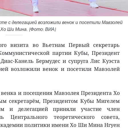
сте с делегацией возложили венок и посетили Мавзолей
Хо Ши Мина. (Фото: ВИА)
ного визита во Вьетнам Первый секретарь
Коммунистической партии Кубы, Президент
Диас-Канель Бермудес и супруга Лис Куэста
цией возложили венок и посетили Мавзолей
венка и посещения Мавзолея Президента Хо
ым секретарём, Президентом Кубы Мигелем
сом и делегацией приняли участие член
ль Центрального теоретического совета,
академии политики имени Хо Ши Мина Нгуен