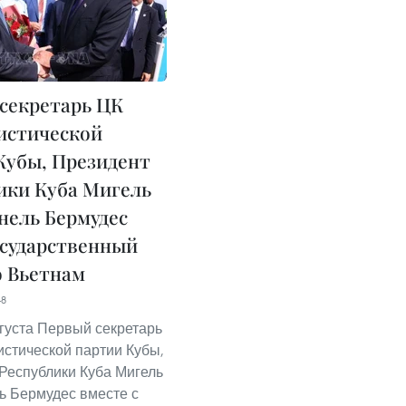
секретарь ЦК
истической
Кубы, Президент
ики Куба Мигель
нель Бермудес
осударственный
о Вьетнам
48
вгуста Первый секретарь
стической партии Кубы,
Республики Куба Мигель
ь Бермудес вместе с