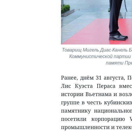
Товарищ Мигель Диас-Канель 
Коммунистической партии К
памяти Пре
Ранее, днём 31 августа, 
Лис Куэста Пераса вме
истории Вьетнама и воз
группе в честь кубински
памятнику национального
посетили корпорацию V
промышленности и телек