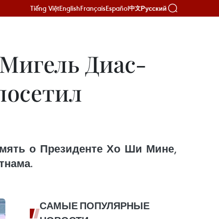
Tiếng Việt
English
Français
Español
Русский
中文
 Мигель Диас-
посетил
амять о Президенте Хо Ши Мине,
тнама.
САМЫЕ ПОПУЛЯРНЫЕ