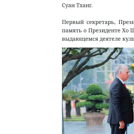
Суан Тханг.
Первый секретарь, През
память о Президенте Хо 
выдающемся деятеле кул