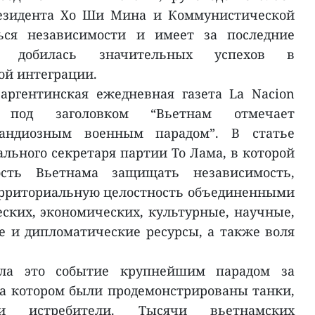
езидента Хо Ши Мина и Коммунистической
ься независимости и имеет за последние
ия добилась значительных успехов в
ой интеграции.
аргентинская ежедневная газета La Nacion
ю под заголовком “Вьетнам отмечает
андиозным военным парадом”. В статье
льного секретаря партии То Лама, в которой
сть Вьетнама защищать независимость,
территориальную целостность объединенными
ских, экономических, культурные, научные,
е и дипломатические ресурсы, а также воля
ала это событие крупнейшим парадом за
на котором были продемонстрированы танки,
и истребители. Тысячи вьетнамских