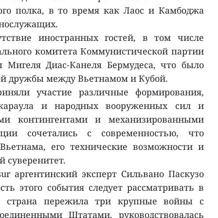
го полка, в то время как Лаос и Камбоджа
ннослужащих.
утствие иностранных гостей, в том числе
ального комитета Коммунистической партии
 Мигеля Диас-Канеля Бермудеса, что было
й дружбы между Вьетнамом и Кубой.
риняли участие различные формирования,
 караула и народных вооруженных сил и
ыми контингентами и механизированными
иции сочетались с современностью, что
 Вьетнама, его технические возможности и
 суверенитет.
sur аргентинский эксперт Сильвано Паскузо
сть этого события следует рассматривать в
е: страна пережила три крупные войны с
оединенными Штатами, руководствовалась