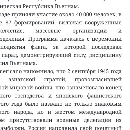
ическая Республика Вьетнам.
раде приняли участие около 40 000 человек, в
ие 87 формирований, включая вооруженные
олчение, массовые организации и
зделения. Программа началась с церемонии
однятия флага, за которой последовал
парад, демонстрирующий силу, дисциплину
сил Вьетнама.
ericano напомнило, что 2 сентября 1945 года
 азиатской страной, провозгласившей
рой мировой войны, что ознаменовало конец
ного господства и японского фашистского
того года было названо не только знаковым
кого народа, но и жестом международной
ром присутствовали военные делегации из
Камбоджи. Россия направила свой почетный