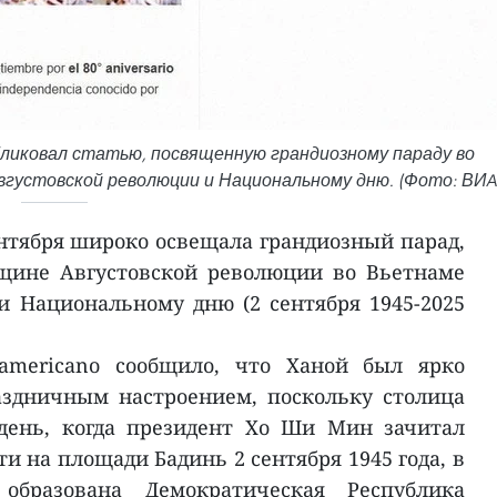
ликовал статью, посвященную грандиозному параду во
вгустовской революции и Национальному дню. (Фото: ВИA
ентября широко освещала грандиозный парад,
щине Августовской революции во Вьетнаме
.) и Национальному дню (2 сентября 1945-2025
oamericano сообщило, что Ханой был ярко
здничным настроением, поскольку столица
день, когда президент Хо Ши Мин зачитал
 на площади Бадинь 2 сентября 1945 года, в
образована Демократическая Республика