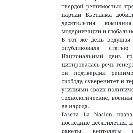
твердой решимостью пр
партии Вьетнама добит
десятилетия компан
модернизации и глобальн
В тот же день ведущая 
опубликовала стать
Национальный день гр
цитировалась речь генера
он подтвердил решимо
свободу, суверенитет и 
усилиями своих политиче
технологические, военны
ее народа.
Газета La Nacion назв
последние десятилетия, 
ракеты, вертолеты 