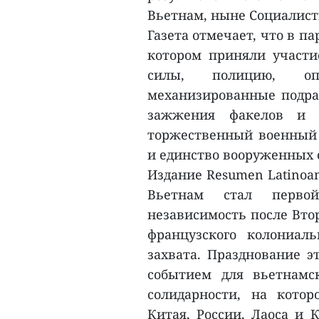
Вьетнам, ныне Социалист
Газета отмечает, что в па
котором приняли участ
силы, полицию, оп
механизированные подра
зажжения факелов и п
торжественный военный 
и единство вооруженных 
Издание Resumen Latinoam
Вьетнам стал первой
независимость после Вто
французского колониаль
захвата. Празднование э
событием для вьетнамс
солидарности, на кото
Китая, России, Лаоса и 