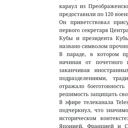
караул из Преображенско
предоставили по 120 вое
Он приветствовал прис
первого секретаря Центр
Кубы и президента Кубы
названо символом прочно
В параде, в котором п
начиная от почетного
заканчивая иностранн
подразделениями, трад
отражало боеготовность
решимость защищать свой
В эфире телеканала Tele
подчеркнул, что значимо
историческом контекст
Японией, Францией и С