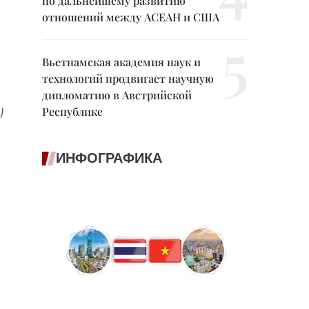
по дальнейшему развитию
отношений между АСЕАН и США
Вьетнамская академия наук и
технологий продвигает научную
дипломатию в Австрийской
Республике
)
ИНФОГРАФИКА