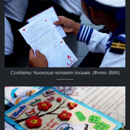
Солдаты Чыонгша читают письма. (Фото: ВИА)