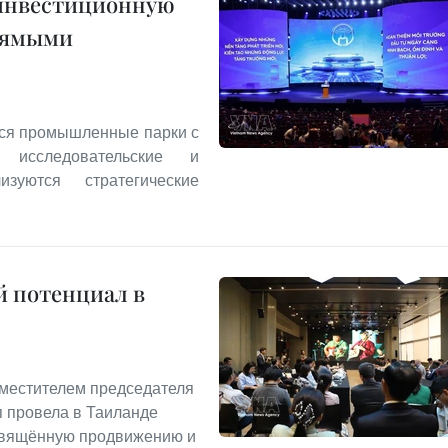
 инвестиционную
прямыми
тся промышленные парки с
 исследовательские и
уются стратегические
й потенциал в
заместителем председателя
п провела в Таиланде
освящённую продвижению и