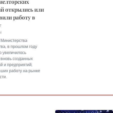
иелторских
й открылись или
вили работу в
у
41
 Министерства
тва, в прошлом году
о увеличилось
 вновь созданных
й и предприятий,
ших работу на рынке
сти.