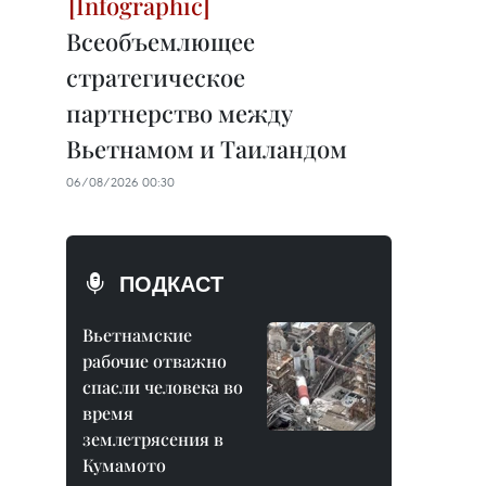
Всеобъемлющее
стратегическое
партнерство между
Вьетнамом и Таиландом
06/08/2026 00:30
ПОДКАСТ
Вьетнамские
рабочие отважно
спасли человека во
время
землетрясения в
Кумамото