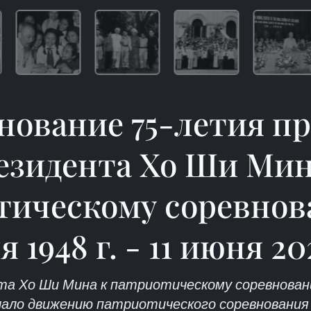
нование 75-летия п
езидента Хо Ши Мин
тическому соревнова
 1948 г. - 11 июня 202
а Хо Ши Мина к патриотическому соревновани
чало движению патриотического соревнования 