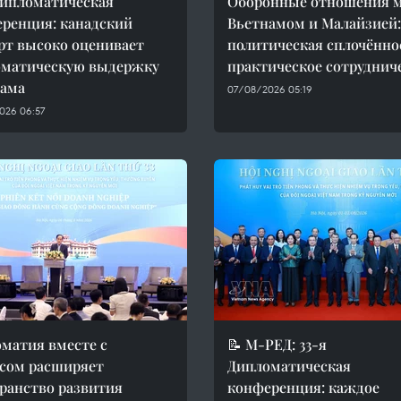
Дипломатическая
Оборонные отношения 
ренция: канадский
Вьетнамом и Малайзией:
рт высоко оценивает
политическая сплочённо
оматическую выдержку
практическое сотруднич
нама
07/08/2026 05:19
026 06:57
матия вместе с
📝 М-РЕД: 33-я
сом расширяет
Дипломатическая
ранство развития
конференция: каждое