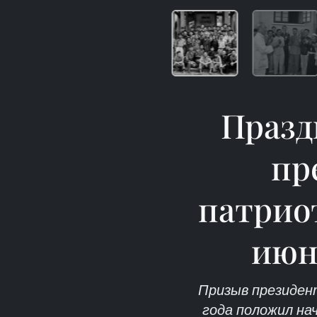
Празд
пр
патрио
июня
Призыв президент
года положил на