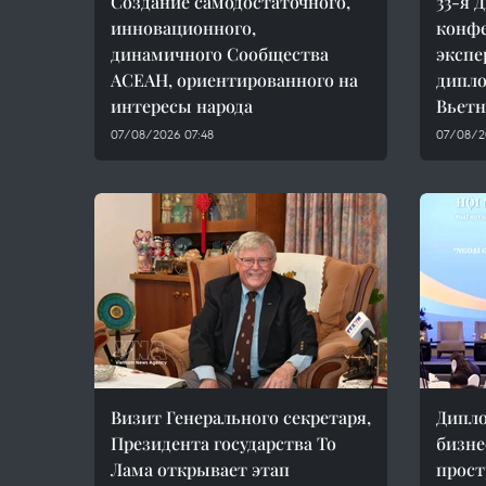
Создание самодостаточного,
33-я 
инновационного,
конфе
динамичного Сообщества
экспе
АСЕАН, ориентированного на
дипл
интересы народа
Вьет
07/08/2026 07:48
07/08/2
Визит Генерального секретаря,
Дипло
Президента государства То
бизне
Лама открывает этап
прост