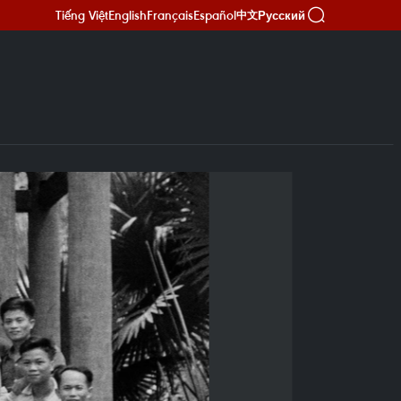
Tiếng Việt
English
Français
Español
Русский
中文