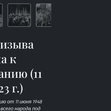
ризыва
а к
нию (11
3 г.)
ю от 11 июня 1948
всего народа под