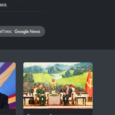
ма.
амПлюс