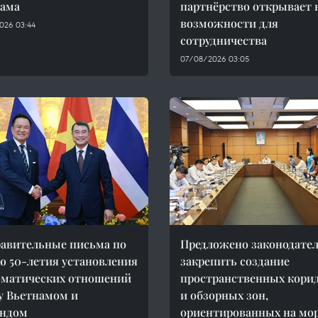
нама
партнёрство открывает 
возможности для
026 03:44
сотрудничества
07/08/2026 03:05
авительные письма по
Предложено законодате
ю 50-летия установления
закрепить создание
оматических отношений
пространственных кори
 Вьетнамом и
и обзорных зон,
андом
ориентированных на мо