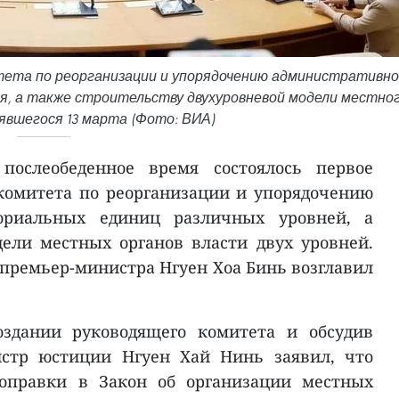
тета по реорганизации и упорядочению административно
я, а также строительству двухуровневой модели местно
явшегося 13 марта (Фото: ВИА)
послеобеденное время состоялось первое
комитета по реорганизации и упорядочению
ториальных единиц различных уровней, а
ели местных органов власти двух уровней.
премьер-министра Нгуен Хоа Бинь возглавил
здании руководящего комитета и обсудив
истр юстиции Нгуен Хай Нинь заявил, что
поправки в Закон об организации местных