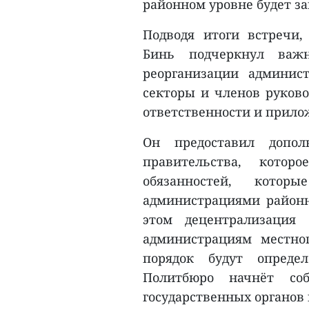
районном уровне будет з
Подводя итоги встречи,
Бинь подчеркнул важн
реорганизации админис
секторы и членов руково
ответственности и прило
Он предоставил допо
правительства, котор
обязанностей, кото
администрациями районн
этом децентрализация 
администрациям местно
порядок будут опреде
Политбюро начнёт соб
государственных органов 