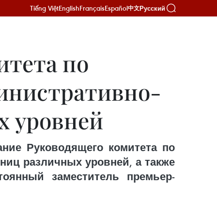
Tiếng Việt
English
Français
Español
Русский
中文
итета по
министративно-
х уровней
дание Руководящего комитета по
ниц различных уровней, а также
тоянный заместитель премьер-