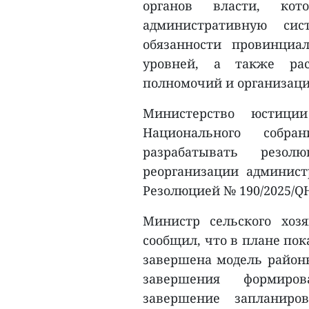
органов власти, кот
административную си
обязанности провинци
уровней, а также рас
полномочий и организаци
Министерство юстиции
Национального собр
разрабатывать резо
реорганизации админист
Резолюцией № 190/2025/Q
Министр сельского хо
сообщил, что в плане пок
завершена модель район
завершения формиро
завершение запланиро