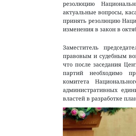
резолюцию Национальн
актуальные вопросы, кас
принять резолюцию Нацио
изменения в закон в октяб
Заместитель председат
правовым и судебным воп
что после заседания Цен
партий необходимо пр
комитета Национально
административных един
властей в разработке пла