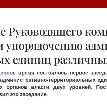
ие Руководящего ком
и упорядочению ад
х единиц различны
денное время состоялось первое засе
административно-территориальных еди
х органов власти двух уровней. Пос
вил это заседание.