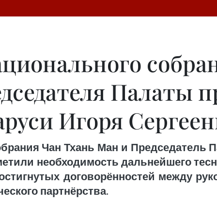
ационального собра
дседателя Палаты п
аруси Игоря Сергеен
брания Чан Тхань Ман и Председатель 
метили необходимость дальнейшего тесн
достигнутых договорённостей между руко
еского партнёрства.