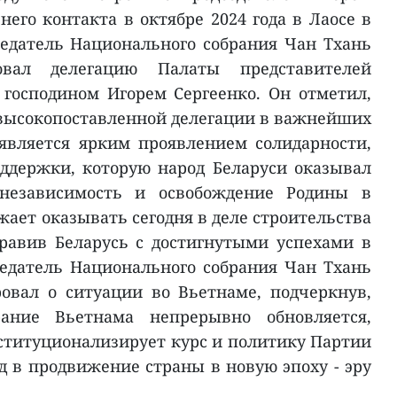
него контакта в октябре 2024 года в Лаосе в
едатель Национального собрания Чан Тхань
вал делегацию Палаты представителей
 господином Игорем Сергеенко. Он отметил,
 высокопоставленной делегации в важнейших
является ярким проявлением солидарности,
ддержки, которую народ Беларуси оказывал
независимость и освобождение Родины в
ает оказывать сегодня в деле строительства
равив Беларусь с достигнутыми успехами в
едатель Национального собрания Чан Тхань
вал о ситуации во Вьетнаме, подчеркнув,
ание Вьетнама непрерывно обновляется,
ституционализирует курс и политику Партии
ад в продвижение страны в новую эпоху - эру