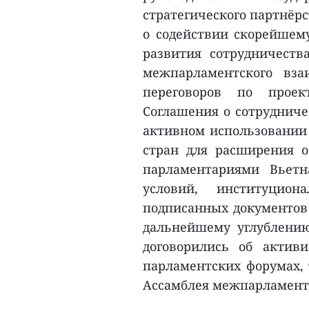
стратегического партнёрс
о содействии скорейшем
развития сотрудничества
межпарламентского вза
переговоров по прое
Соглашения о сотрудниче
активном использовании
стран для расширения 
парламентариями Вьетн
условий, институцио
подписанных документов 
дальнейшему углублени
договорились об актив
парламентских форумах,
Ассамблея межпарламентс