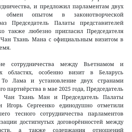
удничества, и предложил парламентам двух
ть обмен опытом в законотворческой
раз Председатель Палаты представителей
ко также любезно пригласил Председателя
 Чан Тхань Мана с официальным визитом в
емя.
ие сотрудничества между Вьетнамом и
х областях, особенно визит в Беларусь
я То Лама и установление двух странами
о партнёрства в мае 2025 года, Председатель
я Чан Тхань Ман и Председатель Палаты
си Игорь Сергеенко единодушно отметили
шего тесного сотрудничества парламентов
изации достигнутых договорённостей между
арств, а также содержания отношений