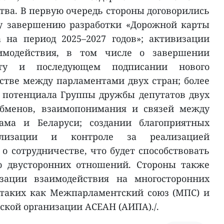
тва. В первую очередь стороны договорились
у завершению разработки «Дорожной карты
 на период 2025–2027 годов»; активизации
имодействия, в том числе о завершении
кту и последующем подписании нового
стве между парламентами двух стран; более
 потенциала Группы дружбы депутатов двух
обменов, взаимопонимания и связей между
ама и Беларуси; создании благоприятных
нализации и контроле за реализацией
о сотрудничестве, что будет способствовать
ю двусторонних отношений. Стороны также
изации взаимодействия на многосторонних
 таких как Межпарламентский союз (МПС) и
кой организации АСЕАН (АИПА)./.