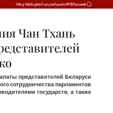
Tiếng Việt
English
Français
Español
Русский
中文
ния Чан Тхань
редставителей
ко
Палаты представителей Беларуси
ого сотрудничества парламентов
водителями государств, а также