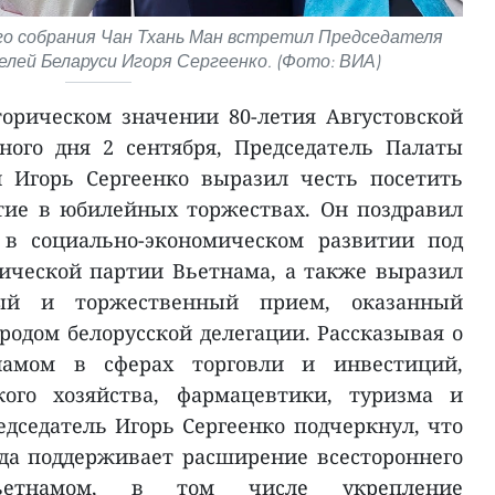
о собрания Чан Тхань Ман встретил Председателя
ей Беларуси Игоря Сергеенко. (Фото: ВИА)
орическом значении 80-летия Августовской
ого дня 2 сентября, Председатель Палаты
и Игорь Сергеенко выразил честь посетить
тие в юбилейных торжествах. Он поздравил
 в социально-экономическом развитии под
ической партии Вьетнама, а также выразил
лый и торжественный прием, оказанный
родом белорусской делегации. Рассказывая о
намом в сферах торговли и инвестиций,
кого хозяйства, фармацевтики, туризма и
едседатель Игорь Сергеенко подчеркнул, что
да поддерживает расширение всестороннего
ьетнамом, в том числе укрепление