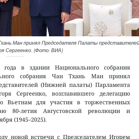
 Тхань Ман принял Председателя Палаты представителе
ря Сергеенко. (Фото: ВИА)
 года в здании Национального собрания
льного собрания Чан Тхань Ман принял
едставителей (Нижней палаты) Парламента
горя Сергеенко, возглавившего делегацию
о Вьетнам для участия в торжественных
аю 80-летия Августовской революции и
бря (1945–2025).
оду новой встречи с Председателем Игорем