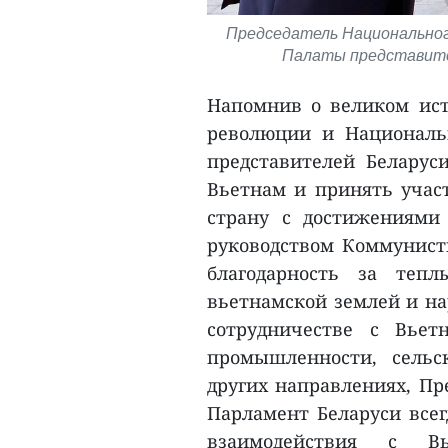
Председатель Национальног
Палаты представител
Напомнив о великом ист
революции и Национальн
представителей Беларус
Вьетнам и принять учас
страну с достижениями
руководством Коммунист
благодарность за теп
вьетнамской землей и на
сотрудничестве с Вьет
промышленности, сельс
других направлениях, Пр
Парламент Беларуси всег
взаимодействия с В