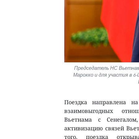
Председатель НС Вьетнам
Марокко и для участия в 6
Поездка направлена на
взаимовыгодных отно
Вьетнама с Сенегало
активизацию связей Вье
того, поездка откры