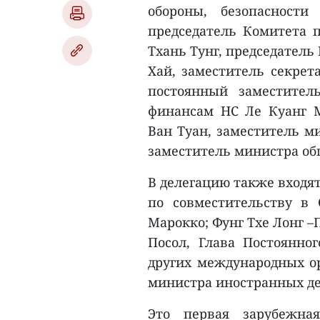
обороны, безопасност
председатель Комитета п
Тхань Тунг, председатель
Хай, заместитель секрет
постоянный заместител
финансам НС Ле Куанг М
Ван Туан, заместитель м
заместитель министра об
В делегацию также входят
по совместительству в
Марокко; Фунг Тхе Лонг –
Посол, Глава Постоянно
других международных ор
министра иностранных дел
Это первая зарубежна