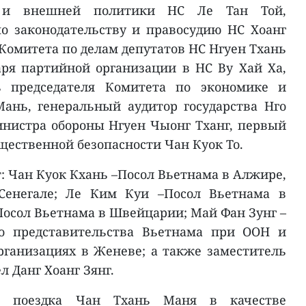
и и внешней политики НС Ле Тан Той,
о законодательству и правосудию НС Хоанг
 Комитета по делам депутатов НС Нгуен Тхань
аря партийной организации в НС Ву Хай Ха,
ь председателя Комитета по экономике и
ань, генеральный аудитор государства Нго
инистра обороны Нгуен Чыонг Тханг, первый
щественной безопасности Чан Куок То.
: Чан Куок Кхань –Посол Вьетнама в Алжире,
 Сенегале; Ле Ким Куи –Посол Вьетнама в
Посол Вьетнама в Швейцарии; Май Фан Зунг –
го представительства Вьетнама при ООН и
ганизациях в Женеве; а также заместитель
 Данг Хоанг Зянг.
я поездка Чан Тхань Маня в качестве