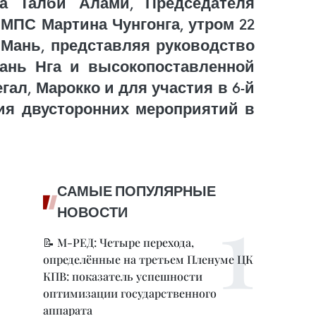
а Талби Алами, Председателя
МПС Мартина Чунгонга, утром 22
 Мань, представляя руководство
хань Нга и высокопоставленной
ал, Марокко и для участия в 6-й
ия двусторонних мероприятий в
САМЫЕ ПОПУЛЯРНЫЕ
НОВОСТИ
📝 М-РЕД: Четыре перехода,
определённые на третьем Пленуме ЦК
КПВ: показатель успешности
оптимизации государственного
аппарата