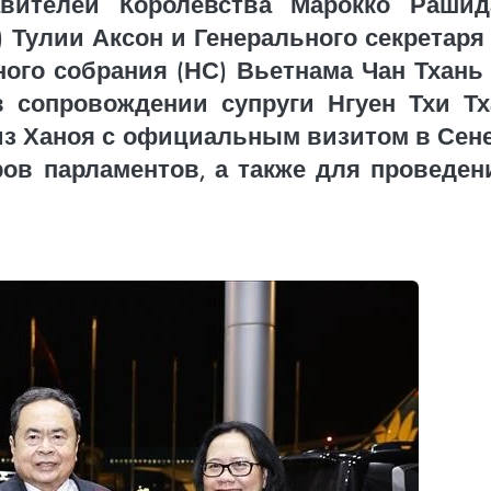
авителей Королевства Марокко Рашид
 Тулии Аксон и Генерального секретаря 
го собрания (НС) Вьетнама Чан Тхань
в сопровождении супруги Нгуен Тхи Т
з Ханоя с официальным визитом в Сенег
ов парламентов, а также для проведен