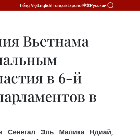
Tiếng Việt
English
Français
Español
Русский
中文
ния Вьетнама
циальным
частия в 6-й
парламентов в
и Сенегал Эль Малика Ндиай,