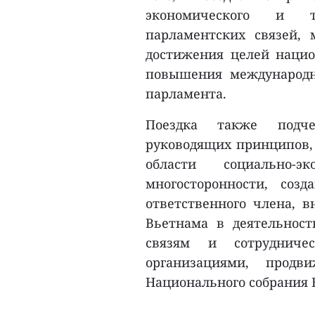
экономического и то
парламентских связей,
достижения целей нацио
повышения международн
парламента.
Поездка также подче
руководящих принципов,
области социально-э
многосторонности, соз
ответственного члена, в
Вьетнама в деятельнос
связям и сотруднич
организациями, про
Национального собрания 