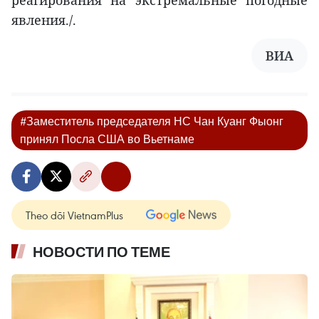
реагирования на экстремальные погодные
явления./.
ВИА
#Заместитель председателя НС Чан Куанг Фыонг
принял Посла США во Вьетнаме
Theo dõi VietnamPlus
НОВОСТИ ПО ТЕМЕ