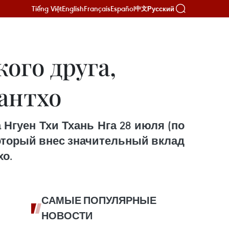
Tiếng Việt
English
Français
Español
Русский
中文
ого друга,
антхо
Нгуен Тхи Тхань Нга 28 июля (по
оторый внес значительный вклад
хо.
САМЫЕ ПОПУЛЯРНЫЕ
НОВОСТИ