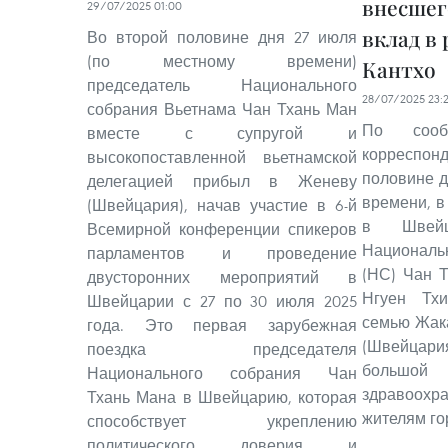
внесшег
29/07/2025 01:00
вклад в 
Во второй половине дня 27 июля
(по местному времени)
Кантхо
председатель Национального
28/07/2025 23:
собрания Вьетнама Чан Тхань Ман
По сооб
вместе с супругой и
корреспон
высокопоставленной вьетнамской
половине д
делегацией прибыл в Женеву
времени, в
(Швейцария), начав участие в 6-й
в Швейц
Всемирной конференции спикеров
Националь
парламентов и проведение
(НС) Чан Т
двусторонних мероприятий в
Нгуен Тх
Швейцарии с 27 по 30 июля 2025
семью Жак
года. Это первая зарубежная
(Швейцария
поездка председателя
большой
Национального собрания Чан
здравоо
Тхань Мана в Швейцарию, которая
жителям го
способствует укреплению
политического доверия и