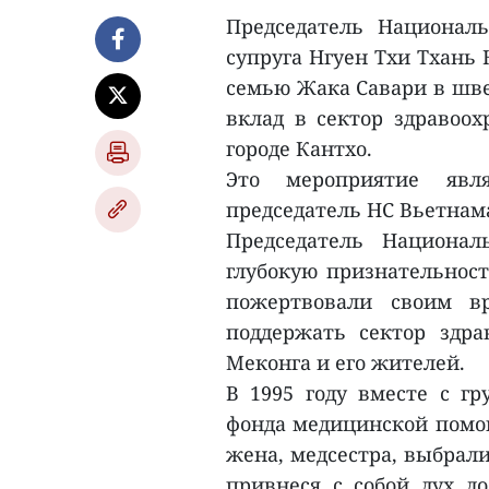
Председатель Национал
супруга Нгуен Тхи Тхань 
семью Жака Савари в шве
вклад в сектор здравоо
городе Кантхо.
Это мероприятие явл
председатель НС Вьетнам
Председатель Национа
глубокую признательност
пожертвовали своим в
поддержать сектор здра
Меконга и его жителей.
В 1995 году вместе с гр
фонда медицинской помощ
жена, медсестра, выбрали
привнеся с собой дух д