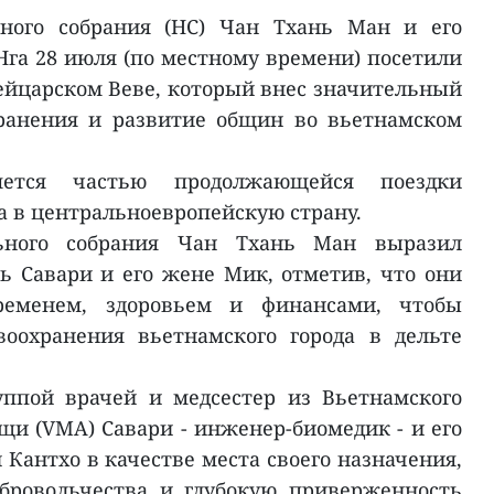
ьного собрания (НС) Чан Тхань Ман и его
Нга 28 июля (по местному времени) посетили
йцарском Веве, который внес значительный
хранения и развитие общин во вьетнамском
яется частью продолжающейся поездки
а в центральноевропейскую страну.
льного собрания Чан Тхань Ман выразил
ь Савари и его жене Мик, отметив, что они
ременем, здоровьем и финансами, чтобы
воохранения вьетнамского города в дельте
уппой врачей и медсестер из Вьетнамского
и (VMA) Савари - инженер-биомедик - и его
 Кантхо в качестве места своего назначения,
обровольчества и глубокую приверженность