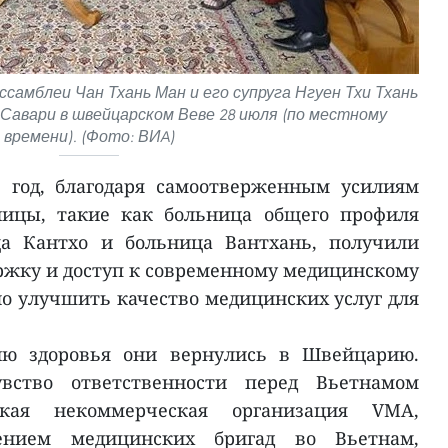
самблеи Чан Тхань Ман и его супруга Нгуен Тхи Тхань
Савари в швейцарском Веве 28 июля (по местному
времени). (Фото: ВИA)
2 год, благодаря самоотверженным усилиям
ницы, такие как больница общего профиля
ца Кантхо и больница Вантхань, получили
жку и доступ к современному медицинскому
ло улучшить качество медицинских услуг для
нию здоровья они вернулись в Швейцарию.
вство ответственности перед Вьетнамом
ская некоммерческая организация VMA,
ением медицинских бригад во Вьетнам,