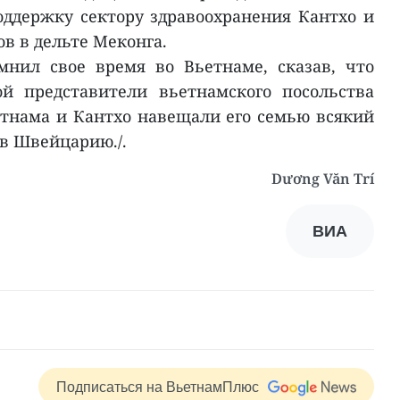
ддержку сектору здравоохранения Кантхо и
в в дельте Меконга.
мнил свое время во Вьетнаме, сказав, что
й представители вьетнамского посольства
етнама и Кантхо навещали его семью всякий
 в Швейцарию./.
Dương Văn Trí
ВИА
Подписаться на ВьетнамПлюс