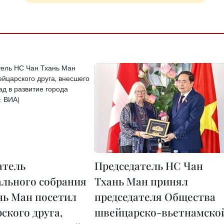
атель
Председатель НС Чан
льного собрания
Тхань Ман принял
нь Ман посетил
председателя Общества
ского друга,
швейцарско-вьетнамско