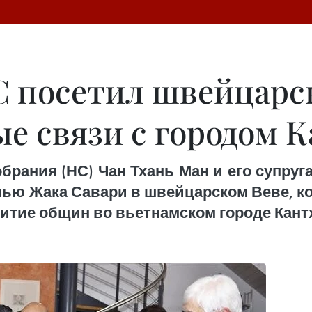
С посетил швейцарск
е связи с городом К
рания (НС) Чан Тхань Ман и его супруга 
мью Жака Савари в швейцарском Веве, к
витие общин во вьетнамском городе Кант