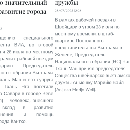
о значительный
дружбы
развитие города
28/07/2025 12:26
В рамках рабочей поездки в
Швейцарию утром 28 июля по
22
местному времени, в штаб-
щению специального
квартире Постоянного
дента ВИА, во второй
представительства Вьетнама в
ня 28 июля по местному
Женеве, Председатель
 рамках рабочей поездки
Национального собрания (НС) Ча
арию, Председатель
Тхань Ман принял председателя
ного собрания Вьетнама
Общества швейцарско-вьетнамск
хань Ман и его супруга
дружбы Аньюшку Марийю Вайл
и Тхань Нга посетили
(Anjuska Marija Weil).
а Савари в городе Веве
) — человека, внесшего
 вклад в развитие
хранения и помощь
рода Кантхо.