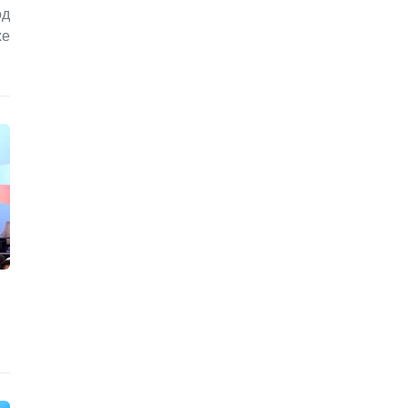
од
же