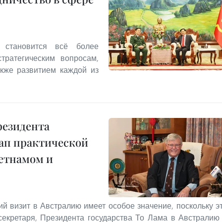
 становится всё более
тратегическим вопросам,
акже развитием каждой из
резидента
тап практической
етнамом и
 визит в Австралию имеет особое значение, поскольку э
секретаря, Президента государства То Лама в Австралию