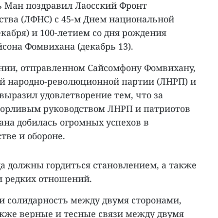
ь Ман поздравил Лаосский Фронт
ства (ЛФНС) с 45-м Днем национальной
екабря) и 100-летием со дня рождения
сона Фомвихана (декабрь 13).
нии, отправленном Сайсомфону Фомвихану,
й народно-революционной партии (ЛНРП) и
выразил удовлетворение тем, что за
озорливым руководством ЛНРП и патриотов
ана добилась огромных успехов в
тве и обороне.
да должны гордиться становлением, а также
и редких отношений.
 и солидарность между двумя сторонами,
акже верные и тесные связи между двумя