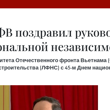
ФВ поздравил руково
ональной независим
итета Отечественного фронта Вьетнама 
строительства (ЛФНС) с 45-м Днем наци