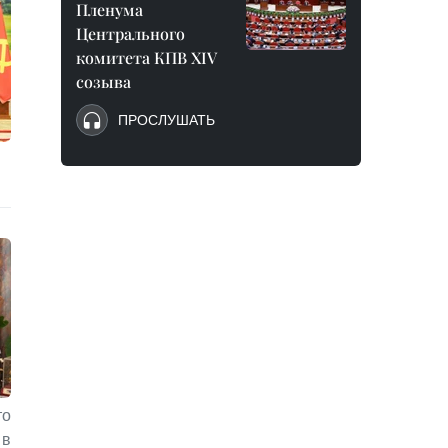
Пленума
Центрального
комитета КПВ XIV
созыва
ПРОСЛУШАТЬ
то
 в