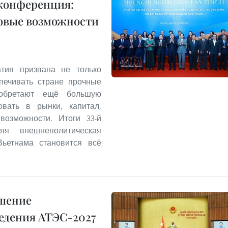
 конференция:
новые возможности
тия призвана не только
печивать стране прочные
иобретают ещё большую
овать в рынки, капитал,
возможности. Итоги 33-й
яя внешнеполитическая
Вьетнама становится всё
ршение
ведения АТЭС-2027