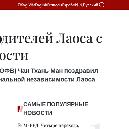
Tiếng Việt
English
Français
Español
Русский
中文
дителей Лаоса с
ости
(ОФВ) Чан Тхань Ман поздравил
ональной независимости Лаоса
САМЫЕ ПОПУЛЯРНЫЕ
НОВОСТИ
📝 М-РЕД: Четыре перехода,