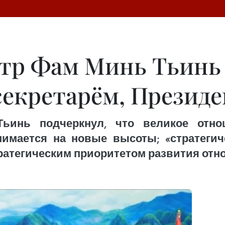
р Фам Минь Тьинь 
секретарём, Президе
ьинь подчеркнул, что великое отн
нимается на новые высоты; «стратегич
ратегическим приоритетом развития отн