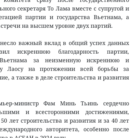
ного секретаря То Лама вместе с супругой и
егацией партии и государства Вьетнама, а
встречи на высшем уровне двух партий.
внесло важный вклад в общий успех данных
зил искреннюю благодарность партии,
 Вьетнама за неизменную искреннюю и
ку Лаосу на протяжении всей борьбы за
е, а также в деле строительства и развития
мьер-министр Фам Минь Тьинь сердечно
ьшими и всесторонними достижениями,
50 лет строительства и развития и за 40 лет
еждународного авторитета, особенно после
ва в АСЕАН в 2024 году.