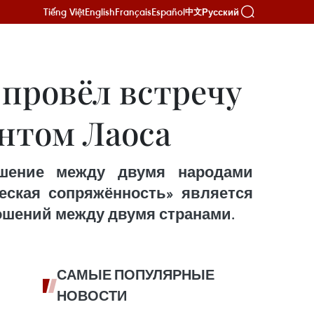
Tiếng Việt
English
Français
Español
Русский
中文
провёл встречу
нтом Лаоса
ошение между двумя народами
еская сопряжённость» является
ошений между двумя странами.
САМЫЕ ПОПУЛЯРНЫЕ
НОВОСТИ