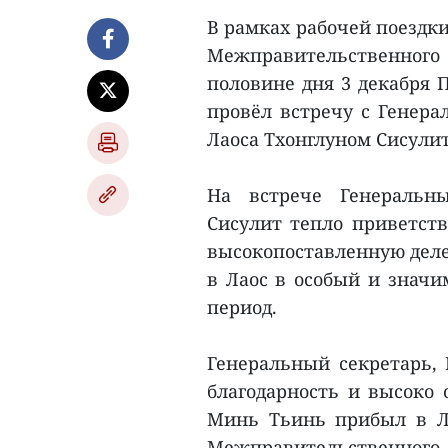
В рамках рабочей поездки
Межправительственног
половине дня 3 декабря
провёл встречу с Генера
Лаоса Тхонглуном Сисули
На встрече Генеральны
Сисулит тепло приветст
высокопоставленную дел
в Лаос в особый и значи
период.
Генеральный секретарь, 
благодарность и высоко 
Минь Тьинь прибыл в Лао
Межправительственного