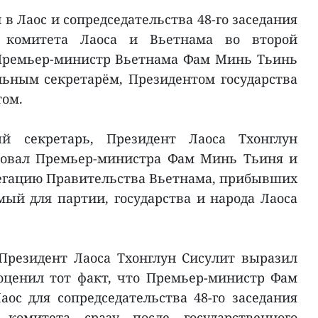
 в Лаос и сопредседательства 48-го заседания
о комитета Лаоса и Вьетнама во второй
 Премьер-министр Вьетнама Фам Минь Тьинь
льным секретарём, Президентом государства
том.
й секретарь, Президент Лаоса Тхонглун
вовал Премьер-министра Фам Минь Тьиня и
егацию Правительства Вьетнама, прибывших
мый для партии, государства и народа Лаоса
Президент Лаоса Тхонглун Сисулит выразил
оценил тот факт, что Премьер-министр Фам
с для сопредседательства 48-го заседания
 комитета сразу после государственного