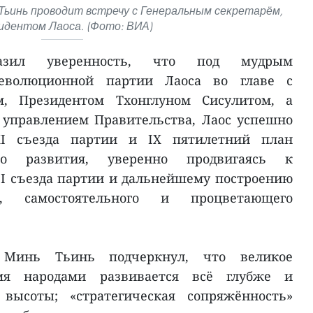
ьинь проводит встречу с Генеральным секретарём,
идентом Лаоса. (Фото: ВИА)
разил уверенность, что под мудрым
революционной партии Лаоса во главе с
м, Президентом Тхонглуном Сисулитом, а
управлением Правительства, Лаос успешно
I съезда партии и IX пятилетний план
кого развития, уверенно продвигаясь к
I съезда партии и дальнейшему построению
о, самостоятельного и процветающего
 Минь Тьинь подчеркнул, что великое
я народами развивается всё глубже и
высоты; «стратегическая сопряжённость»