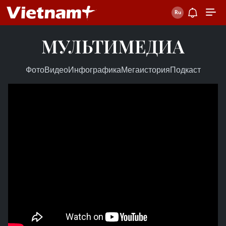
МУЛЬТИМЕДИА
Фото
Видео
Инфографика
Мегаистория
Подкаст