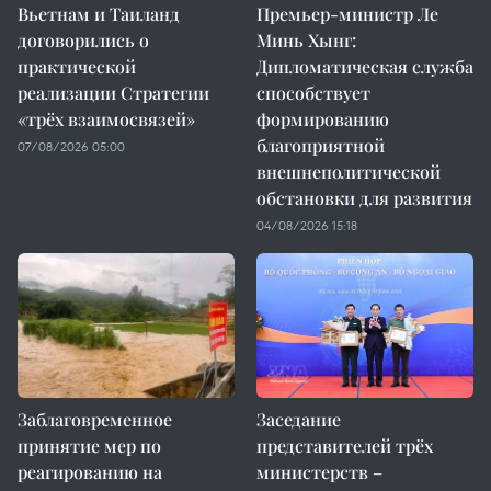
Вьетнам и Таиланд
Премьер-министр Ле
договорились о
Минь Хынг:
практической
Дипломатическая служба
реализации Стратегии
способствует
«трёх взаимосвязей»
формированию
благоприятной
07/08/2026 05:00
внешнеполитической
обстановки для развития
04/08/2026 15:18
Заблаговременное
Заседание
принятие мер по
представителей трёх
реагированию на
министерств –