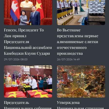
Генсек, Президент То
Во Вьетнаме
Лам принял
представлены первые
Председателя
алюминиевые слитки
Национальной ассамблеи
отечественного
Камбоджи Кхуон Судари
производства
29/07/2026 08:03
26/07/2026 14:49
Председатель
Утверждена
Национального собрания
Национальная стратегия