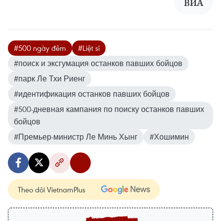
ВИА
#500 ngày đêm
#Liệt sĩ
#поиск и эксгумация останков павших бойцов
#парк Ле Тхи Риенг
#идентификация останков павших бойцов
#500-дневная кампания по поиску останков павших
бойцов
#Премьер-министр Ле Минь Хынг
#Хошимин
Theo dõi VietnamPlus