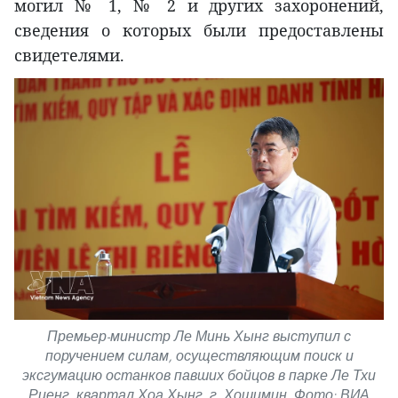
могил № 1, № 2 и других захоронений,
сведения о которых были предоставлены
свидетелями.
Премьер-министр Ле Минь Хынг выступил с
поручением силам, осуществляющим поиск и
эксгумацию останков павших бойцов в парке Ле Тхи
Риенг, квартал Хоа Хынг, г. Хошимин. Фото: ВИА