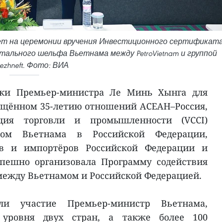
ет на церемонии вручения Инвестиционного сертификат
ентального шельфа Вьетнама между PetroVietnam и группой
ezhneft. Фото: ВИА
дки Премьер-министра Ле Минь Хынга для
ящённом 35-летию отношений АСЕАН–Россия,
ация торговли и промышленности (VCCI)
вом Вьетнама в Российской Федерации,
ов и импортёров Российской Федерации и
спешно организовала Программу содействия
между Вьетнамом и Российской Федерацией.
и участие Премьер-министр Вьетнама,
 уровня двух стран, а также более 100