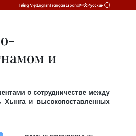
Tiếng Việt
English
Français
Español
Русский
中文
во-
тнамом и
ентами о сотрудничестве между
ь Хынга и высокопоставленных