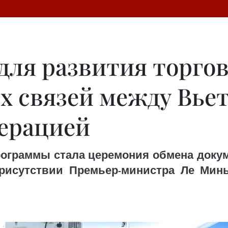
для развития торго
 связей между Вье
ерацией
ограммы стала церемония обмена докум
присутствии Премьер-министра Ле Мин