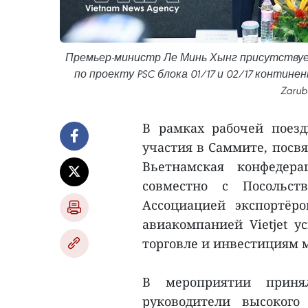
Премьер-министр Ле Минь Хынг присутству
по проекту PSC блока 01/17 и 02/17 контин
Zarub
В рамках рабочей поез
участия в Саммите, посв
Вьетнамская конфедер
совместно с Посольст
Ассоциацией экспортёр
авиакомпанией Vietjet у
торговле и инвестициям 
В мероприятии принял
руководители высокого