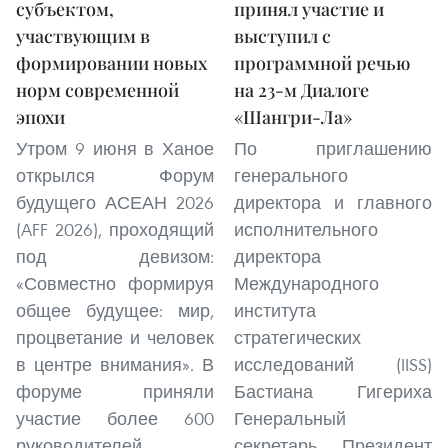
субъектом,
принял участие и
участвующим в
выступил с
формировании новых
программной речью
норм современной
на 23-м Диалоге
эпохи
«Шангри-Ла»
Утром 9 июня в Ханое
По приглашению
открылся Форум
генерального
будущего АСЕАН 2026
директора и главного
(AFF 2026), проходящий
исполнительного
под девизом:
директора
«Совместно формируя
Международного
общее будущее: мир,
института
процветание и человек
стратегических
в центре внимания». В
исследований (IISS)
форуме приняли
Бастиана Гигериха
участие более 600
Генеральный
руководителей
секретарь, Президент