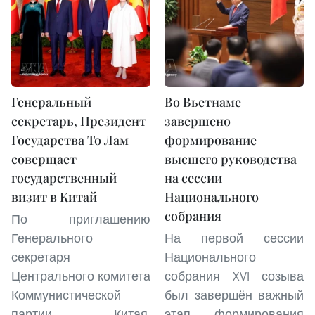
Генеральный
Во Вьетнаме
секретарь, Президент
завершено
Государства То Лам
формирование
соверщает
высшего руководства
государственный
на сессии
визит в Китай
Национального
собрания
По приглашению
Генерального
На первой сессии
секретаря
Национального
Центрального комитета
собрания XVI созыва
Коммунистической
был завершён важный
партии Китая,
этап формирования