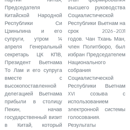
Председателя
высшего руководства
Китайской Народной
Социалистической
Республики Си
Республики Вьетнам на
Цзиньпина и его
срок 2026–2031
супруги, утром 14
годов. Чан Тхань Ман,
апреля Генеральный
член Политбюро, был
секретарь ЦК КПВ,
избран Председателем
Президент Вьетнама
Национального
То Лам и его супруга
собрания
вместе с
Социалистической
высокопоставленной
Республики Вьетнам
делегацией Вьетнама
XVI созыва с
прибыли в столицу
использованием
Пекин, начав
электронной системы
государственный визит
голосования.
в Китай, который
Результаты