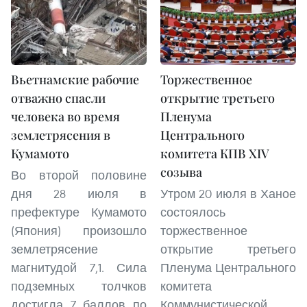
Вьетнамские рабочие
Торжественное
отважно спасли
открытие третьего
человека во время
Пленума
землетрясения в
Центрального
Кумамото
комитета КПВ XIV
созыва
Во второй половине
дня 28 июля в
Утром 20 июля в Ханое
префектуре Кумамото
состоялось
(Япония) произошло
торжественное
землетрясение
открытие третьего
магнитудой 7,1. Сила
Пленума Центрального
подземных толчков
комитета
достигла 7 баллов по
Коммунистической