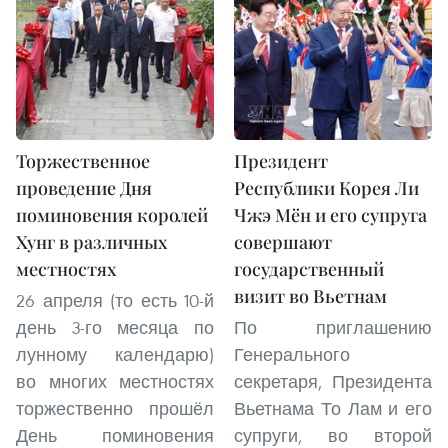
Торжественное
Президент
проведение Дня
Республики Корея Ли
поминовения королей
Чжэ Мён и его супруга
Хунг в различных
совершают
местностях
государственный
визит во Вьетнам
26 апреля (то есть 10-й
день 3-го месяца по
По приглашению
лунному календарю)
Генерального
во многих местностях
секретаря, Президента
торжественно прошёл
Вьетнама То Лам и его
День поминовения
супруги, во второй