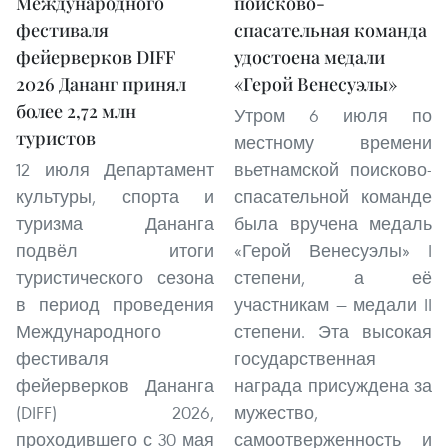
Международного
поисково-
фестиваля
спасательная команда
фейерверков DIFF
удостоена медали
2026 Дананг принял
«Герой Венесуэлы»
более 2,72 млн
Утром 6 июля по
туристов
местному времени
12 июля Департамент
вьетнамской поисково-
культуры, спорта и
спасательной команде
туризма Дананга
была вручена медаль
подвёл итоги
«Герой Венесуэлы» I
туристического сезона
степени, а её
в период проведения
участникам — медали II
Международного
степени. Эта высокая
фестиваля
государственная
фейерверков Дананга
награда присуждена за
(DIFF) 2026,
мужество,
проходившего с 30 мая
самоотверженность и