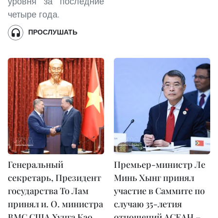
уровня за последние
четыре года.
ПРОСЛУШАТЬ
Генеральный
Премьер-министр Ле
секретарь, Президент
Минь Хынг принял
государства То Лам
участие в Саммите по
принял и. О. министра
случаю 35-летия
ВМС США Хунга Као
отношений АСЕАН –