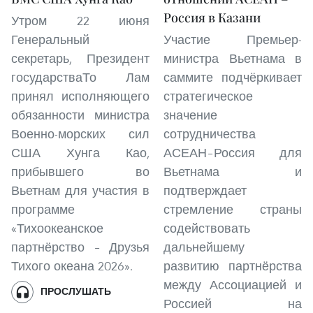
Россия в Казани
Утром 22 июня
Генеральный
Участие Премьер-
секретарь, Президент
министра Вьетнама в
государстваТо Лам
саммите подчёркивает
принял исполняющего
стратегическое
обязанности министра
значение
Военно-морских сил
сотрудничества
США Хунга Као,
АСЕАН–Россия для
прибывшего во
Вьетнама и
Вьетнам для участия в
подтверждает
программе
стремление страны
«Тихоокеанское
содействовать
партнёрство – Друзья
дальнейшему
Тихого океана 2026».
развитию партнёрства
между Ассоциацией и
ПРОСЛУШАТЬ
Россией на