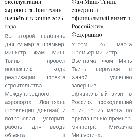
эксплуатация
Фам Минь Тьинь
аэропорта Лонгтхань
совершил
начнётся в конце 2026
официальный визит в
года
Российскую
Федерацию
Во второй половине
дня 29 марта Премьер-
Утром 26 марта
министр Фам Минь
Премьер-министр
Тьинь провёл
Вьетнама Фам Минь
инспекцию хода
Тьинь вернулся в
реализации проекта
Ханой, успешно
строительства
завершив
Международного
официальный визит в
аэропорта Лонгтхань
Россию, проходивший
(провинция Донгнай) и
с 22 по 25 марта по
потребовал ускорить
приглашению премьер-
работы для ввода
министра Михаила
объекта в
Мишустина.