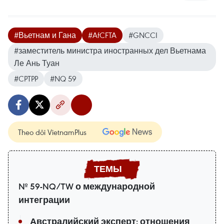
#Вьетнам и Гана
#AfCFTA
#GNCCI
#заместитель министра иностранных дел Вьетнама
Ле Ань Туан
#CPTPP
#NQ 59
Theo dõi VietnamPlus
№ 59-NQ/TW о международной
интеграции
Австралийский эксперт: отношения