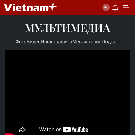
МУЛЬТИМЕДИА
Фото
Видео
Инфографика
Мегаистория
Подкаст