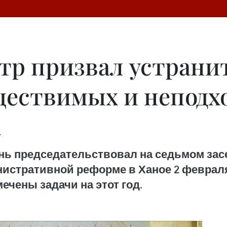
р призвал устрани
ществимых и неподх
а
ь председательствовал на седьмом зас
истративной реформе в Ханое 2 февраля
мечены задачи на этот год.