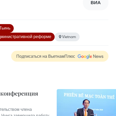
ВИА
Тьинь
административной реформе
Vietnam
Подписаться на ВьетнамПлюс
я конференция
ательством члена
 Чунга завершила работу