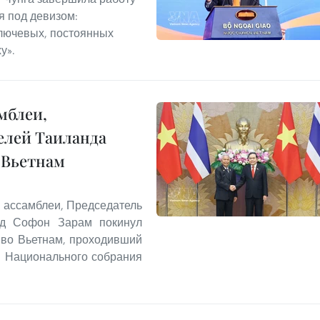
 под девизом:
лючевых, постоянных
у».
мблеи,
елей Таиланда
 Вьетнам
 ассамблеи, Председатель
нд Софон Зарам покинул
 во Вьетнам, проходивший
я Национального собрания