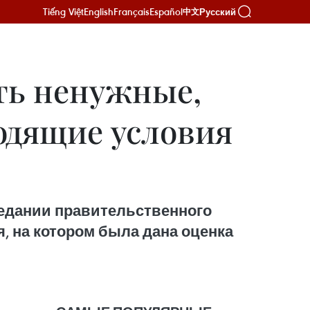
Tiếng Việt
English
Français
Español
Русский
中文
ть ненужные,
одящие условия
едании правительственного
, на котором была дана оценка