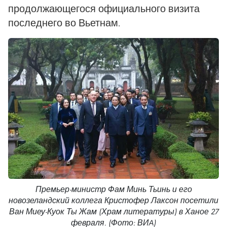
продолжающегося официального визита
последнего во Вьетнам.
Премьер-министр Фам Минь Тьинь и его
новозеландский коллега Кристофер Лаксон посетили
Ван Миеу-Куок Ты Жам (Храм литературы) в Ханое 27
февраля. (Фото: ВИA)