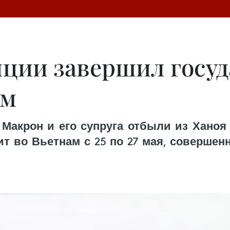
ции завершил госу
ам
акрон и его супруга отбыли из Ханоя 
т во Вьетнам с 25 по 27 мая, соверше