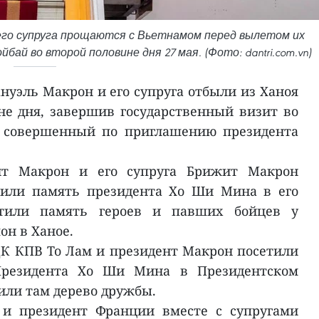
его супруга прощаются с Вьетнамом перед вылетом их
ай во второй половине дня 27 мая. (Фото: dantri.com.vn)
уэль Макрон и его супруга отбыли из Ханоя
не дня, завершив государственный визит во
, совершенный по приглашению президента
нт Макрон и его супруга Брижит Макрон
тили память президента Хо Ши Мина в его
чтили память героев и павших бойцев у
он в Ханое.
К КПВ То Лам и президент Макрон посетили
Президента Хо Ши Мина в Президентском
или там дерево дружбы.
 и президент Франции вместе с супругами