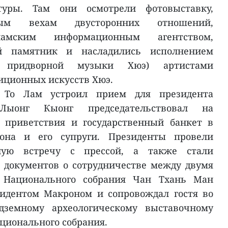
туры. Там они осмотрели фотовыставку,
ым вехам двусторонних отношений,
намским информационным агентством,
ий памятник и насладились исполнением
й придворной музыки Хюэ) артистами
диционных искусств Хюэ.
ь То Лам устроил прием для президента
Лыонг Кыонг председательствовал на
 приветствия и государственный банкет в
она и его супруги. Президенты провели
ную встречу с прессой, а также стали
 документов о сотрудничестве между двумя
ь Национального собрания Чан Тхань Ман
зидентом Макроном и сопровождал гостя во
дземному археологическому выставочному
ационального собрания.