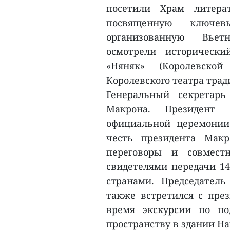
посетили Храм литера
посвященную ключев
организованную Вьет
осмотрели историческ
«Няняк» (Королевско
Королевского театра тра
Генеральный секретар
Макрона. Президент 
официальной церемонии
честь президента Макр
переговоры и совмест
свидетелями передачи 14
странами. Председател
также встретился с пре
время экскурсии по по
пространству в здании Н