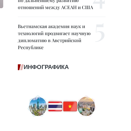
по дальнейшему развитию
отношений между АСЕАН и США
Вьетнамская академия наук и
технологий продвигает научную
дипломатию в Австрийской
Республике
ИНФОГРАФИКА