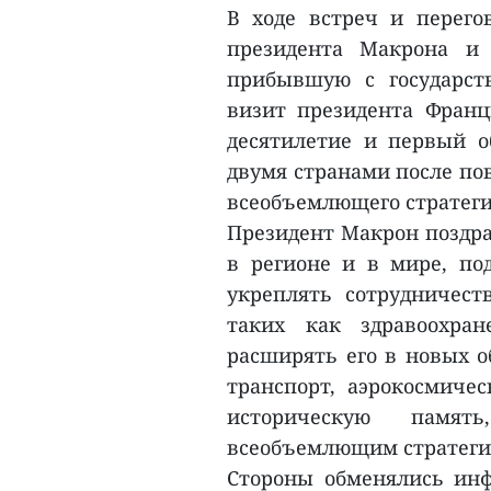
В ходе встреч и перего
президента Макрона и 
прибывшую с государст
визит президента Франц
десятилетие и первый 
двумя странами после по
всеобъемлющего стратегич
Президент Макрон поздра
в регионе и в мире, по
укреплять сотрудничест
таких как здравоохран
расширять его в новых о
транспорт, аэрокосмиче
историческую памя
всеобъемлющим стратеги
Стороны обменялись ин