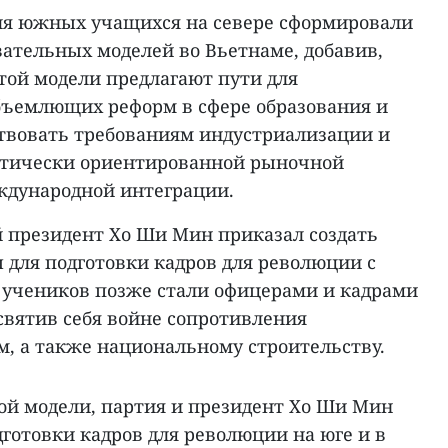
ля южных учащихся на севере сформировали
вательных моделей во Вьетнаме, добавив,
той модели предлагают пути для
бъемлющих реформ в сфере образования и
ствовать требованиям индустриализации и
стически ориентированной рыночной
ждународной интеграции.
й президент Хо Ши Мин приказал создать
 для подготовки кадров для революции с
х учеников позже стали офицерами и кадрами
святив себя войне сопротивления
, а также национальному строительству.
той модели, партия и президент Хо Ши Мин
готовки кадров для революции на юге и в