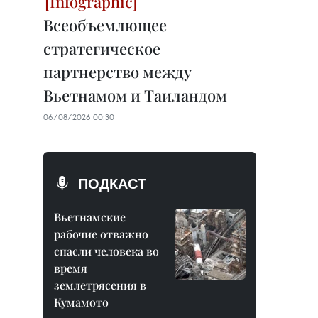
Всеобъемлющее
стратегическое
партнерство между
Вьетнамом и Таиландом
06/08/2026 00:30
ПОДКАСТ
Вьетнамские
рабочие отважно
спасли человека во
время
землетрясения в
Кумамото