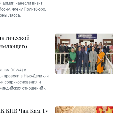
й армии нанесли визит
йсону, члену Политбюро,
оны Лаоса.
актической
ъемлющего
елам (ICWA) и
) провели в Нью-Дели 6-й
чки соприкосновения и
-индийских отношений».
К КПВ Чан Кам Ту