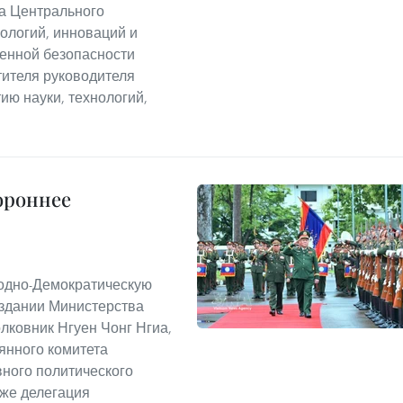
на Центрального
нологий, инноваций и
енной безопасности
тителя руководителя
ию науки, технологий,
ороннее
родно-Демократическую
 здании Министерства
лковник Нгуен Чонг Нгиа,
янного комитета
вного политического
кже делегация