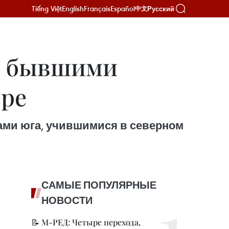
Tiếng Việt
English
Français
Español
Русский
中文
 с бывшими
ере
ами юга, учившимися в северном
САМЫЕ ПОПУЛЯРНЫЕ
НОВОСТИ
📝 М-РЕД: Четыре перехода,