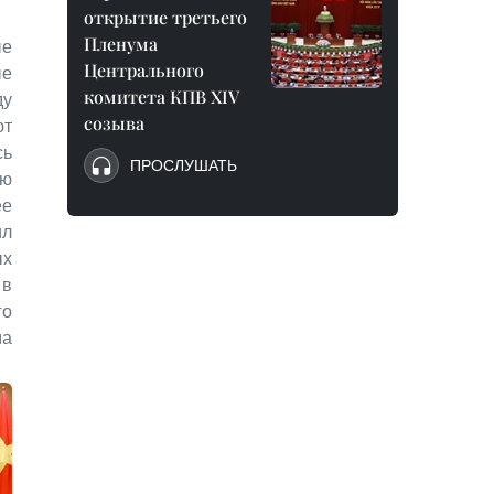
открытие третьего
Пленума
ые
Центрального
ые
комитета КПВ XIV
у
созыва
ют
сь
ПРОСЛУШАТЬ
ую
ее
л
ых
 в
го
ма