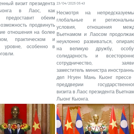
енный визит президента
23/04/2025 05:43
ыонга в Лаос, как
Несмотря на непредсказуем
я, предоставит обеим
глобальные и региональн
возможность продвинуть
условия, отношения межд
ние отношения на более
Вьетнамом и Лаосом продолжа
нном, практическом и
неуклонно развиваться, опирая
м уровне, особенно в
на великую дружбу, особ
рговли.
солидарность и всесторонн
сотрудничество, заяви
заместитель министра иностранн
дел Нгуен Мань Кыонг прессе
преддверии государственно
визита в Лаос президента Вьетна
Лыонг Кыонга.