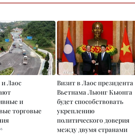
 и Лаос
Визит в Лаос президента
ают
Вьетнама Лыонг Кыонга
ивные и
будет способствовать
вые торговые
укреплению
ния
политического доверия
между двумя странами
36