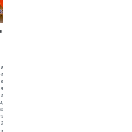
я
ма
ои
 в
я
и
,
ую
о
й
ов