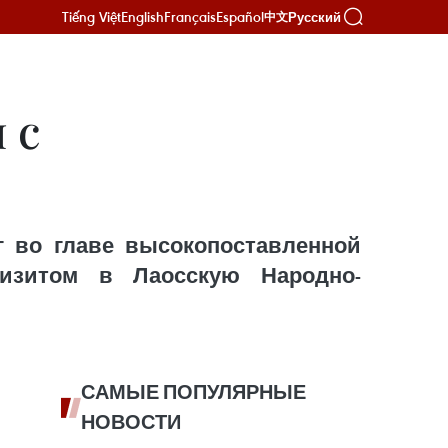
Tiếng Việt
English
Français
Español
Русский
中文
 с
г во главе высокопоставленной
изитом в Лаосскую Народно-
САМЫЕ ПОПУЛЯРНЫЕ
НОВОСТИ