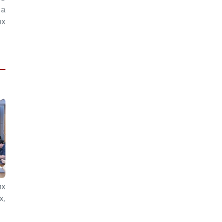
 а
ых
их
х,