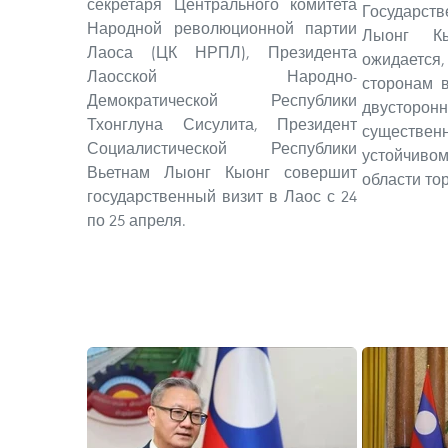
секретаря Центрального комитета
Государств
Народной революционной партии
Лыонг К
Лаоса (ЦК НРПЛ), Президента
ожидаетс
Лаосской Народно-
сторонам 
Демократической Республики
двусторон
Тхонглуна Сисулита, Президент
существе
Социалистической Республики
устойчиво
Вьетнам Лыонг Кыонг совершит
области то
государственный визит в Лаос с 24
по 25 апреля.