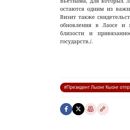
Вьетнама, для которых Л
остаются одним из важ
Визит также свидетельст
обновления в Лаосе и 
близости и привязанн
государств./.
#Президент Лыонг Кыонг отпр