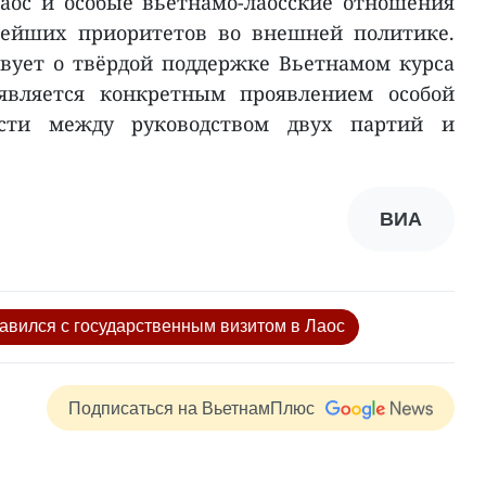
аос и особые вьетнамо-лаосские отношения
нейших приоритетов во внешней политике.
вует о твёрдой поддержке Вьетнамом курса
является конкретным проявлением особой
ости между руководством двух партий и
ВИА
авился с государственным визитом в Лаос
Подписаться на ВьетнамПлюс