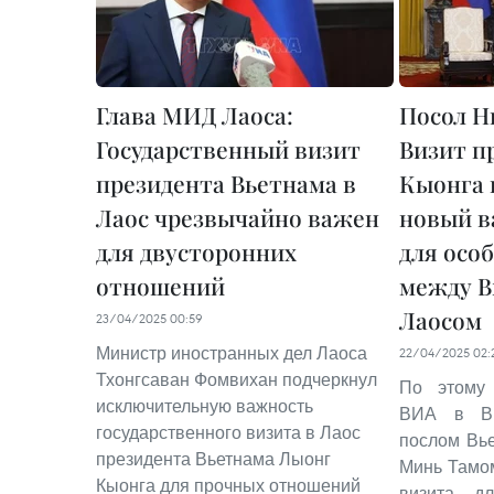
Глава МИД Лаоса:
Посол Н
Государственный визит
Визит п
президента Вьетнама в
Кыонга 
Лаос чрезвычайно важен
новый в
для двусторонних
для осо
отношений
между В
Лаосом
23/04/2025 00:59
Министр иностранных дел Лаоса
22/04/2025 02:
Тхонгсаван Фомвихан подчеркнул
По этому 
исключительную важность
ВИА в Вь
государственного визита в Лаос
послом Вь
президента Вьетнама Лыонг
Минь Тамом
Кыонга для прочных отношений
визита д