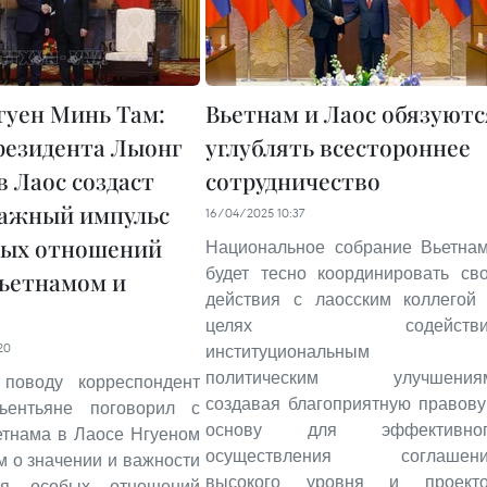
гуен Минь Там:
Вьетнам и Лаос обязуютс
резидента Лыонг
углублять всестороннее
в Лаос создаст
сотрудничество
ажный импульс
16/04/2025 10:37
бых отношений
Национальное собрание Вьетна
будет тесно координировать св
ьетнамом и
действия с лаосским коллегой
целях содействи
20
институциональным 
политическим улучшениям
поводу корреспондент
создавая благоприятную правов
ентьяне поговорил с
основу для эффективног
етнама в Лаосе Нгуеном
осуществления соглашени
 о значении и важности
высокого уровня и проект
ля особых отношений