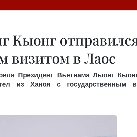
г Кыонг отправился
м визитом в Лаос
реля Президент Вьетнама Лыонг Кыон
етел из Ханоя с государственным в