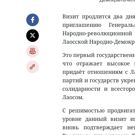
Визит продлится два дн
приглашению Генераль
Народно-революционно
Лаосской Народно-Демокр
Это первый государствен
что отражает высокое 
придаёт отношениям с Ла
партий и государств укр
солидарности и всестор
Лаосом.
С решимостью продвига
уровне данный визит и
вновь подтверждает не