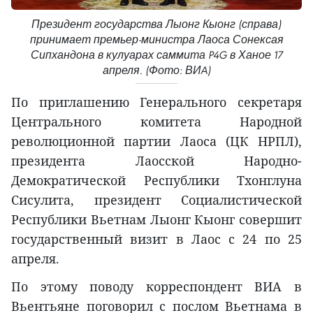
Президент государства Лыонг Кыонг (справа)
принимает премьер-министра Лаоса Сонексая
Сипхандона в кулуарах саммита P4G в Ханое 17
апреля. (Фото: ВИA)
По приглашению Генерального секретаря
Центрального комитета Народной
революционной партии Лаоса (ЦК НРПЛ),
президента Лаосской Народно-
Демократической Республики Тхонглуна
Сисулита, президент Социалистической
Республики Вьетнам Лыонг Кыонг совершит
государственный визит в Лаос с 24 по 25
апреля.
По этому поводу корреспондент ВИА в
Вьентьяне поговорил с послом Вьетнама в