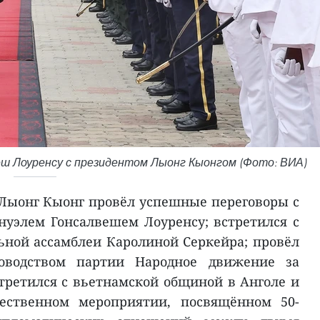
ш Лоуренсу с президентом Лыонг Кыонгом (Фото: ВИА)
 Лыонг Кыонг провёл успешные переговоры с
уэлем Гонсалвешем Лоуренсу; встретился с
ной ассамблеи Каролиной Серкейра; провёл
оводством партии Народное движение за
третился с вьетнамской общиной в Анголе и
ественном мероприятии, посвящённом 50-