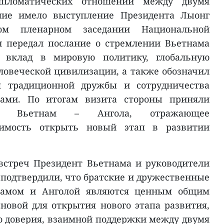
ипломатических отношений между двумя
ение имело выступление Президента Лыонг
ом пленарном заседании Национальной
н передал послание о стремлении Вьетнама
 вклад в мировую политику, глобальную
ловеческой цивилизации, а также обозначил
я традиционной дружбы и сотрудничества
вами. По итогам визита стороны приняли
ние Вьетнам – Ангола, отражающее
имость открыть новый этап в развитии
встреч Президент Вьетнама и руководители
одтвердили, что братские и дружественные
намом и Анголой являются ценным общим
новой для открытия нового этапа развития,
о доверия, взаимной поддержки между двумя