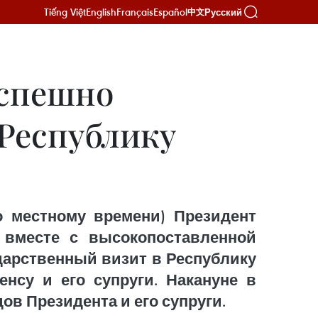
Tiếng Việt
English
Français
Español
Русский
中文
успешно
 Республику
о местному времени) Президент
 вместе с высокопоставленной
дарственный визит в Республику
нсу и его супруги. Накануне в
в Президента и его супруги.