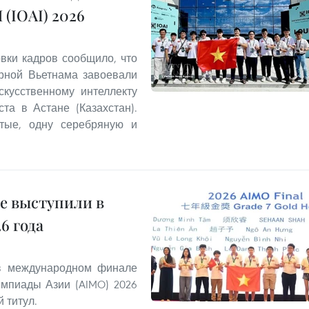
(IOAI) 2026
овки кадров сообщило, что
орной Вьетнама завоевали
кусственному интеллекту
та в Астане (Казахстан).
отые, одну серебряную и
е выступили в
6 года
 в международном финале
мпиады Азии (AIMO) 2026
 титул.