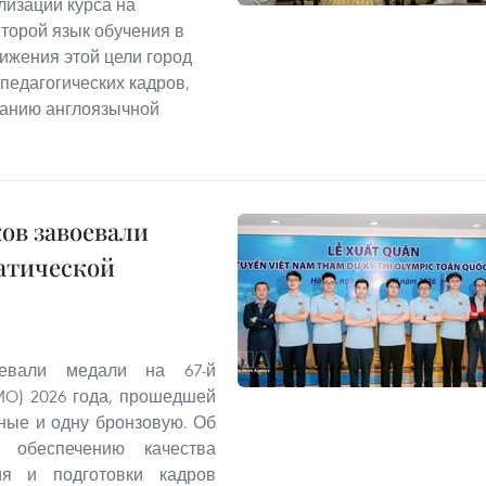
лизации курса на
торой язык обучения в
ижения этой цели город
педагогических кадров,
данию англоязычной
ов завоевали
атической
оевали медали на 67-й
MO) 2026 года, прошедшей
яные и одну бронзовую. Об
обеспечению качества
ия и подготовки кадров