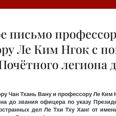
е письмо профессор
ору Ле Ким Нгок с 
Почётного легиона 
ру Чан Тхань Вану и профессору Ле Ким 
она до звания офицера по указу Президе
странных дел Ле Тхи Тху Ханг от име