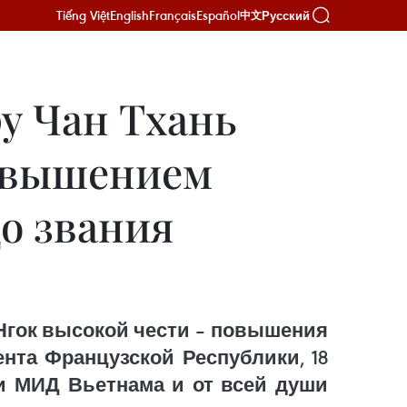
Tiếng Việt
English
Français
Español
Русский
中文
у Чан Тхань
повышением
до звания
Нгок высокой чести – повышения
нта Французской Республики, 18
ни МИД Вьетнама и от всей души