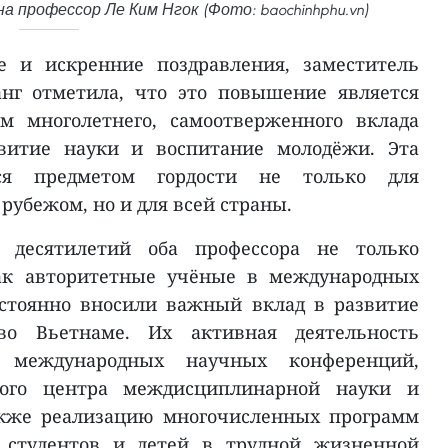
а профессор Ле Ким Нгок (Фото: baochinhphu.vn)
е и искренние поздравления, заместитель
нг отметила, что это повышение является
м многолетнего, самоотверженного вклада
звитие науки и воспитание молодёжи. Эта
ся предметом гордости не только для
рубежом, но и для всей страны.
 десятилетий оба профессора не только
как авторитетные учёные в международных
остоянно вносили важный вклад в развитие
во Вьетнаме. Их активная деятельность
 международных научных конференций,
ного центра междисциплинарной науки и
также реализацию многочисленных программ
 студентов и детей в трудной жизненной