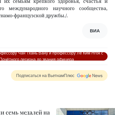
 их семьям крепкого здоровья, счастья и
о международного научного сообщества,
тнамо-французской дружбы./.
ВИА
фессору Чан Тхань Вану и профессору Ле Ким Нгок с
Почётного легиона до звания офицера
Подписаться на ВьетнамПлюс
и семь медалей на