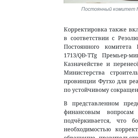
Постоянный комитет Н
Корректировка также вкл
в соответствии с Резолю
Постоянного комитета
1713/QĐ-TTg Премьер-м
Казначействе и перенес
Министерства строител
провинции Футхо для ре
по устойчивому сокращен
В представленном пред
финансовым вопроса
подчёркивается, что б
необходимостью коррек
обращение правительст