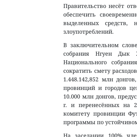
Правительство несёт отв
обеспечить своевременн
выделенных средств, 
злоупотреблений.
В заключительном слове
собрания Нгуен Дык 
Национального собрани
сократить смету расходов
1.448.142,852 млн донго
провинций и городов це
10.000 млн донгов, преду
г. и перенесённых на 2
комитету провинции Фу
программы по устойчиво
На заседании 100% чле