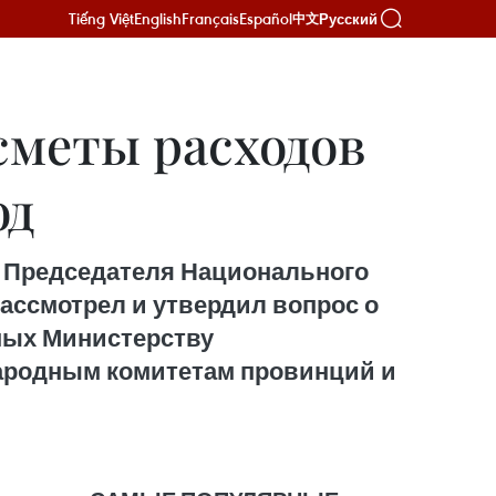
Tiếng Việt
English
Français
Español
Русский
中文
сметы расходов
од
я Председателя Национального
ассмотрел и утвердил вопрос о
мых Министерству
Народным комитетам провинций и