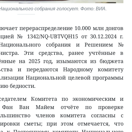
ационального собрания голосует. Фото: ВИА.
ючает перераспределение 10.000 млн донгов
цией № 1342/NQ-UBTVQH15 от 30.12.2024 г.
 Национального собрания и Решением №
инистра. Эти средства, ранее учтённые в
ённые на 2025 год, изымаются из бюджета
ьства и передаются Народному комитету
ализации Национальной целевой программы
ию бедности.
седателем Комитета по экономическим и
м Фан Ван Майем отчёте по проверке
ольшинство членов комитета согласны с
тировки сметы; при этом отмечается, что
ва к Постоянному комитету Национального