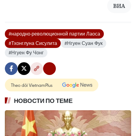
ВИА
#народно-революционной партии Лаоса
#Тхонглуна Сисулита
#Нгуен Суан Фук
#Нгуен Фу Чонг
Theo dõi VietnamPlus
НОВОСТИ ПО ТЕМЕ