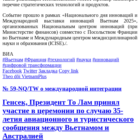
перечне стратегических технологий и продуктов.
Событие прошло в рамках «Национального дня инноваций и
Международной выставки инноваций Вьетнам 2025»,
организованных Национальным центром инноваций (при
Министерстве финансов) совместно с Посольством Франции
во Вьетнаме и Международным центром междисциплинарной
науки и образования (ICISE)./.
ВИА
#Вьетнам
#Франция
#технологий
#науки
#инноваций
#цифровой трансформации
Facebook
Twitter
Закладка
Copy link
Theo dõi VietnamPlus
№ 59-NQ/TW о международной интеграции
Генсек, Президент То Лам принял
участие в церемонии по случаю 35-
летия авиационного и туристического
сообщения между Вьетнамом и
Австралией