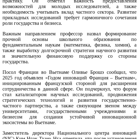
практику. Он отметил важность предоставления
возможностей для молодых исследователей, а также
необходимость учитывать вклад частного сектора. Развитие
прикладных исследований требует гармоничного сочетания
роли государства и бизнеса.
Важным направлением профессор назвал формирование
прочной основы школьного образования по
фундаментальным наукам (математика, физика, химия), а
также выработку долгосрочной стратегии научного развития
и значительную финансовую поддержку со стороны
государства.
Посол Франции во Вьетнаме Оливье Брошэ сообщил, что
2025 год объявлен «Годом инноваций Франция – Вьетнам»,
инициированным французской стороной для расширения
сотрудничества в данной сфере. Он подчеркнул, что форум
стал катализатором научных исследований, продвижения
стратегических технологий и развития государственно-
частного партнерства, а также связующим звеном между
университетами, государственными учреждениями и
бизнесом для создания устойчивой инновационной
экосистемы во Вьетнаме.
Заместитель директора Национального центра инноваций
(NIC) Ким Нгок Тхань Нга отметила, что после установления