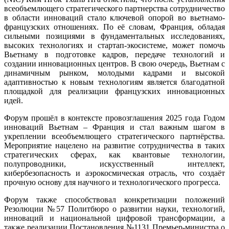
всеобъемлющего стратегического партнерства сотрудничество
в области инноваций стало ключевой опорой во вьетнамо-
французских отношениях. По её словам, Франция, обладая
сильными позициями в фундаментальных исследованиях,
высоких технологиях и стартап-экосистеме, может помочь
Вьетнаму в подготовке кадров, передаче технологий и
создании инновационных центров. В свою очередь, Вьетнам с
динамичным рынком, молодыми кадрами и высокой
адаптивностью к новым технологиям является благодатной
площадкой для реализации французских инновационных
идей.
Форум прошёл в контексте провозглашения 2025 года Годом
инноваций Вьетнам – Франция и стал важным шагом в
укреплении всеобъемлющего стратегического партнёрства.
Мероприятие нацелено на развитие сотрудничества в таких
стратегических сферах, как квантовые технологии,
полупроводники, искусственный интеллект,
кибербезопасность и аэрокосмическая отрасль, что создаёт
прочную основу для научного и технологического прогресса.
Форум также способствовал конкретизации положений
Резолюции №57 Политбюро о развитии науки, технологий,
инноваций и национальной цифровой трансформации, а
также реализации Постановления №1131 Премьер-министра о