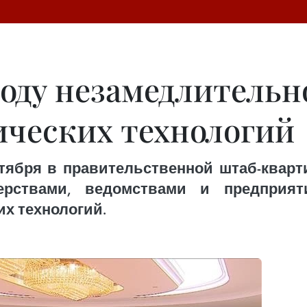
году незамедлительн
ических технологий
тября в правительственной штаб-кварт
ерствами, ведомствами и предприят
их технологий.