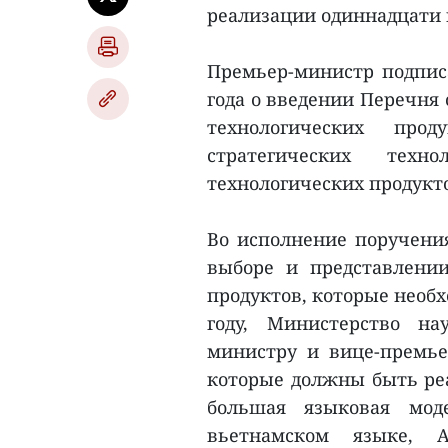
реализации одиннадцати 
Премьер-министр подпис
года о введении Перечня 
технологических про
стратегических тех
технологических продукт
Во исполнение поручения
выборе и представлении
продуктов, которые необ
году, Министерство на
министру и вице-премье
которые должны быть реа
большая языковая мод
вьетнамском языке, A