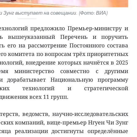
и Зунг выступает на совещании. (Фото: ВИА)
ехнологий предложило Премьер-министру и
ить вышеуказанный Перечень и поручить
ь его на рассмотрение Постоянного состава
го комитета по вопросам трёх приоритетных
нологий, внедрение которых начнётся в 2025
емя министерство совместно с другими
и дорабатывает Национальную программу
еских технологий и стратегической
вижения всех 11 групп.
рств, ведомств, научно-исследовательских
еских компаний, вице-премьер Нгуен Чи Зунг
сяца реализации достигнуты определённые