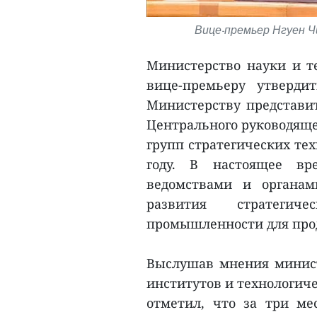
Вице-премьер Нгуен Ч
Министерство науки и т
вице-премьеру утверд
Министерству представит
Центрального руководяще
групп стратегических тех
году. В настоящее вр
ведомствами и органам
развития стратегич
промышленности для прод
Выслушав мнения министе
институтов и технологич
отметил, что за три ме