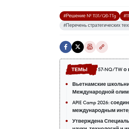
#Решение № 1131/QĐ-TTg
#1
#Перечень стратегических тех
57-NQ/TW о
Вьетнамские школьни
Международной олимпи
APIE Camp 2026: соеди
международным инте
Утверждена Специаль
науки, технологий и 