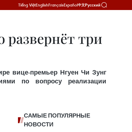
Tiếng Việt
English
Français
Español
Русский
中文
о развернёт три
ире вице-премьер Нгуен Чи Зунг
иями по вопросу реализации
САМЫЕ ПОПУЛЯРНЫЕ
НОВОСТИ