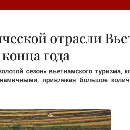
ческой отрасли Вье
 конца года
золотой сезон» вьетнамского туризма, к
намичными, привлекая большое количе