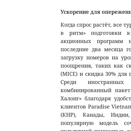
Ускорение для опережен
Когда спрос растёт, все 
в ритм» подготовки к
акционных программ и
последние два месяца го
загрузку номеров на ур
поощрения, таких как с
(MICE) и скидка 30% для 
Среди иностранных 
комбинированный пакет
Халонг» благодаря удобс
клиентов Paradise Vietna
(КНР), Канады, Инди
популярную модель со
культурной ценностью, 