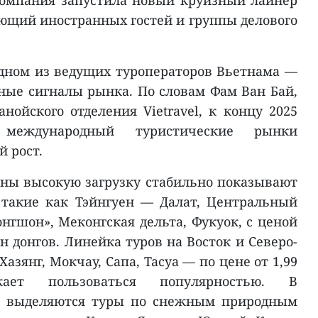
ающий иностранных гостей и группы делового
одном из ведущих туроператоров Вьетнама —
ые сигналы рынка. По словам Фам Ван Бай,
нойского отделения Vietravel, к концу 2025
международный туристические рынки
 рост.
аны высокую загрузку стабильно показывают
такие как Тэйнгуен — Далат, Центральный
нгшон», Меконгская дельта, Фукуок, с ценой
лн донгов. Линейка туров на Восток и Северо-
азянг, Мокчау, Сапа, Тасуа — по цене от 1,99
ает пользоваться популярностью. В
е выделяются туры по снежным природным