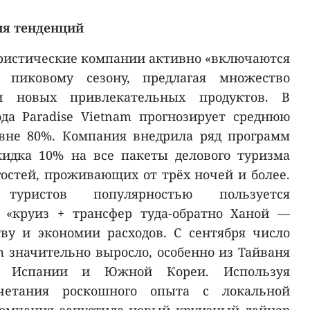
ия тенденций
туристические компании активно «включаются
 пиковому сезону, предлагая множество
 новых привлекательных продуктов. В
да Paradise Vietnam прогнозирует среднюю
овне 80%. Компания внедрила ряд программ
кидка 10% на все пакеты делового туризма
гостей, проживающих от трёх ночей и более.
туристов популярностью пользуется
 «круиз + трансфер туда-обратно Ханой —
тву и экономии расходов. С сентября число
m значительно выросло, особенно из Тайваня
и, Испании и Южной Кореи. Используя
четания роскошного опыта с локальной
компания запустила новый круизный лайнер