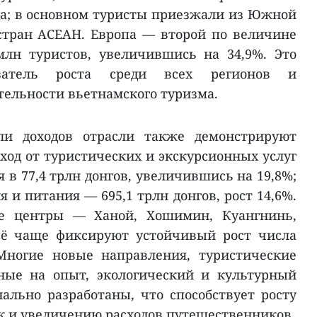
да; в основном туристы приезжали из Южной
стран АСЕАН. Европа — второй по величине
млн туристов, увеличившись на 34,9%. Это
затель роста среди всех регионов и
ельности вьетнамского туризма.
ели доходов отрасли также демонстрируют
ход от туристических и экскурсионных услуг
я в 77,4 трлн донгов, увеличившись на 19,8%;
я и питания — 695,1 трлн донгов, рост 14,6%.
е центры — Ханой, Хошимин, Куангнинь,
сё чаще фиксируют устойчивый рост числа
Многие новые направления, туристические
ные на опыт, экологический и культурный
ально разработаны, что способствует росту
к и увеличению расходов путешественников.