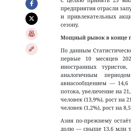
С целью принять 25 мил
предприятия отрасли за
и привлекательных акци
сезону.
Мощный рывок в конце 
По данным Статистическо
первые 10 месяцев 20
иностранных туристов
аналогичным периодо
авиасообщением — 14,6 
потока, увеличение на 2
человек (13,9%), рост на
человек (1,2%), рост на 8,
Азия по-прежнему остаё
долю — свыше 13,6 млн т