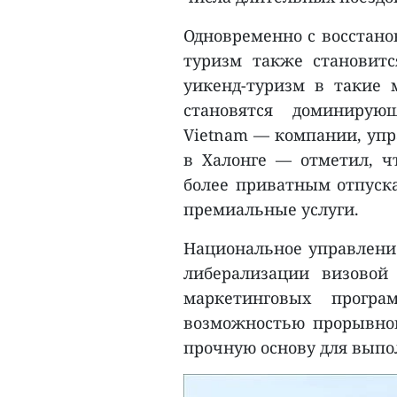
Одновременно с восстан
туризм также становит
уикенд-туризм в такие 
становятся доминирующ
Vietnam — компании, уп
в Халонге — отметил, ч
более приватным отпуска
премиальные услуги.
Национальное управление
либерализации визовой
маркетинговых програ
возможностью прорывного
прочную основу для выпол