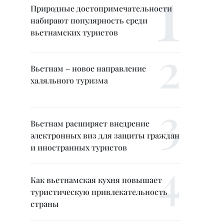
Природные достопримечательности
набирают популярность среди
вьетнамских туристов
Вьетнам – новое направление
халяльного туризма
Вьетнам расширяет внедрение
электронных виз для защиты граждан
и иностранных туристов
Как вьетнамская кухня повышает
туристическую привлекательность
страны