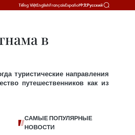
Tiếng Việt
English
Français
Español
Русский
中文
тнама в
огда туристические направления
ство путешественников как из
САМЫЕ ПОПУЛЯРНЫЕ
НОВОСТИ