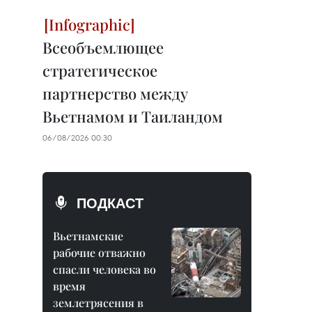
Всеобъемлющее
стратегическое
партнерство между
Вьетнамом и Таиландом
06/08/2026 00:30
ПОДКАСТ
Вьетнамские
рабочие отважно
спасли человека во
время
землетрясения в