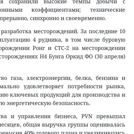
ия сохранили высокие темпы добычи с
ионными коэффициентами; технические
рерывно, синхронно и своевременно.
 разработка месторождений. За последние 10
плуатацию 4 рудника, в том числе буровую
торождении Ронг и CTC-2 на месторождении
есторождениях H4 Бунга Оркид ФО (30 апреля)
во газа, электроэнергии, белка, бензина и
мально удовлетворяет потребности рынка,
нию ключевых продукций для производства и
ю энергетическую безопасность.
ства и управления бизнеса, PVN превышал
месяцев, общая выручка группы оценивалась
 превысив 40% годового плана и увеличившись