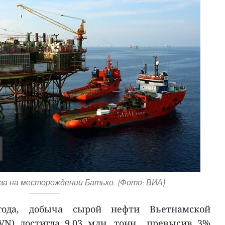
за на месторождении Батьхо. (Фото: ВИА)
ода, добыча сырой нефти Вьетнамской
VN) достигла 9,03 млн. тонн., превысив 3%