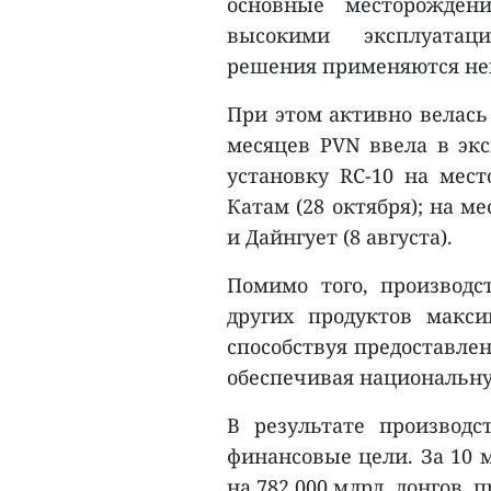
основные месторожден
высокими эксплуатац
решения применяются неп
При этом активно велась
месяцев PVN ввела в экс
установку RC-10 на мес
Катам (28 октября); на м
и Дайнгует (8 августа).
Помимо того, производст
других продуктов макси
способствуя предоставле
обеспечивая национальну
В результате производ
финансовые цели. За 10 
на 782.000 млрд. донгов,