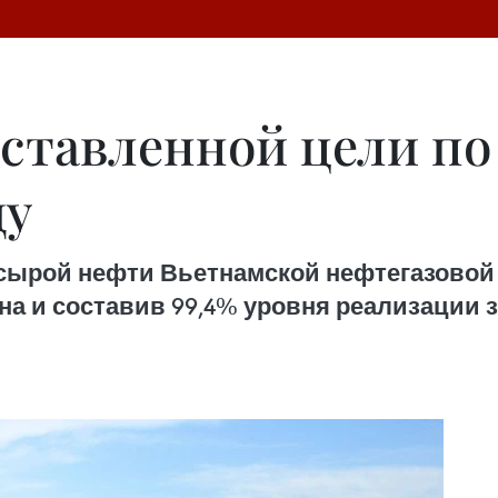
оставленной цели по
ду
 сырой нефти Вьетнамской нефтегазовой г
ана и составив 99,4% уровня реализации