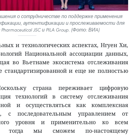
ашения о сотрудничестве по поддержке применения
ификации, аутентификации и прослеживаемости для
harmaceutical JSC и PILA Group. (Фото: ВИA)
ьных и технологических аспектах, Нгуен Хи,
хнологий Национальной ассоциации данных,
щая во Вьетнаме экосистема отслеживания
не стандартизированной и еще не полностью
оскольку страна переживает цифровую
ация технологий в систему отслеживания
ьной и осуществляться как комплексная
з, с последовательным управлением от
ного уровня и применительно ко всем
ко тогда мы сможем по-настоящему