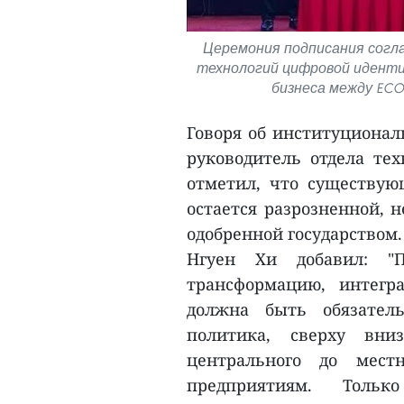
Церемония подписания согл
технологий цифровой идент
бизнеса между ECO P
Говоря об институционал
руководитель отдела те
отметил, что существую
остается разрозненной, 
одобренной государством.
Нгуен Хи добавил: "П
трансформацию, интегр
должна быть обязател
политика, сверху вни
центрального до мест
предприятиям. Толь