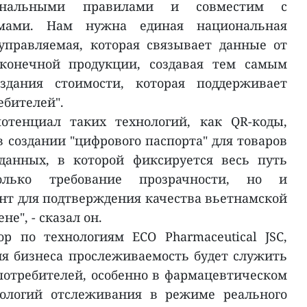
иональными правилами и совместим с
мами. Нам нужна единая национальная
управляемая, которая связывает данные от
 конечной продукции, создавая тем самым
здания стоимости, которая поддерживает
ебителей".
отенциал таких технологий, как QR-коды,
 создании "цифрового паспорта" для товаров
данных, в которой фиксируется весь путь
олько требование прозрачности, но и
нт для подтверждения качества вьетнамской
е", - сказал он.
р по технологиям ECO Pharmaceutical JSC,
ния бизнеса прослеживаемость будет служить
 потребителей, особенно в фармацевтическом
нологий отслеживания в режиме реального