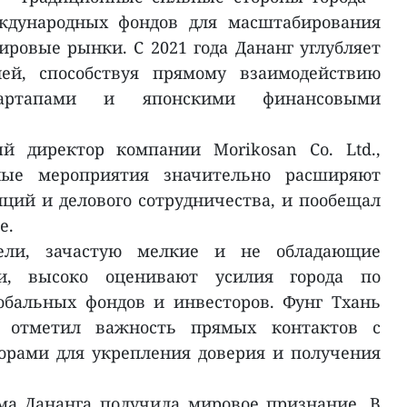
ждународных фондов для масштабирования
ировые рынки. С 2021 года Дананг углубляет
ией, способствуя прямому взаимодействию
артапами и японскими финансовыми
й директор компании Morikosan Co. Ltd.,
ные мероприятия значительно расширяют
ций и делового сотрудничества, и пообещал
е.
ели, зачастую мелкие и не обладающие
ми, высоко оценивают усилия города по
обальных фондов и инвесторов. Фунг Тхань
отметил важность прямых контактов с
рами для укрепления доверия и получения
ма Дананга получила мировое признание. В