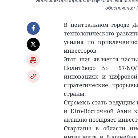
Японские предприятия изучают экосистему
обеспечения №
В центральном городе Д
технологического развит
усилия по привлечению
инвесторов.
Этот шаг является част
Политбюро № 57-NQ/TW
инновациях и цифровой
стратегические прорыв
страны.
Стремясь стать ведущим 
и Юго-Восточной Азии к 
активно поощряет инвест
Стартапы в области ин
интеллекта и блокчейна