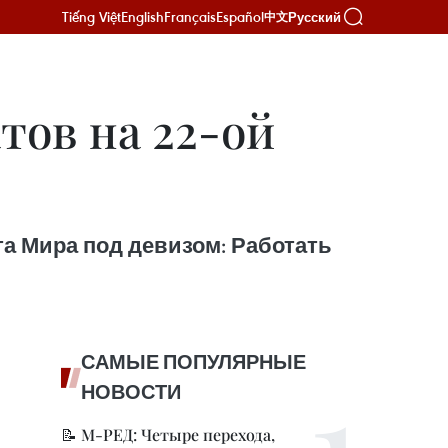
Tiếng Việt
English
Français
Español
Русский
中文
тов на 22-ой
та Мира под девизом: Работать
САМЫЕ ПОПУЛЯРНЫЕ
НОВОСТИ
📝 М-РЕД: Четыре перехода,