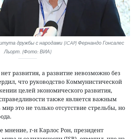
тута дружбы с народами (ICAP) Фернандо Гонсалес
Льорт. (Фото: ВИА)
 нет развития, а развитие невозможно без
вердил, что руководство Коммунистической
жении целей экономического развития,
справедливости также является важным
 мир это не только отсутствие стрельбы, но
ода.
 мнение, г-н Карлос Рон, президент
мира и солидарности (ISB), отметил, что из