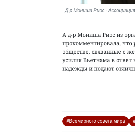
Д-р Мониша Риос - Ассоциаци
А д-р Мониша Риос из ор
прокомментировала, что 
обществе, связанные с ж
усилия Вьетнама в ответ
надежды и подают отличн
#Всемирного совета мира