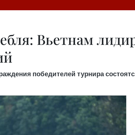
ребля: Вьетнам лидир
ий
аждения победителей турнира состоятся