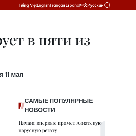
Tiếng Việt
English
Français
Español
Русский
中文
ует в пяти из
 11 мая
САМЫЕ ПОПУЛЯРНЫЕ
НОВОСТИ
Нячанг впервые примет Азиатскую
парусную регату