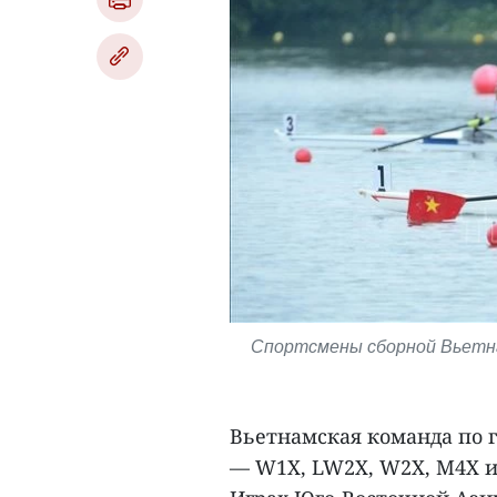
Спортсмены сборной Вьетна
Вьетнамская команда по г
— W1X, LW2X, W2X, M4X и