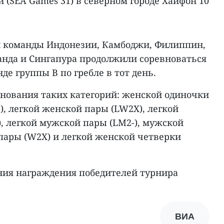
 (SEA Games 31) в северном городе Хайфон 10
команды Индонезии, Камбоджи, Филиппин,
нда и Сингапура продолжили соревноваться
е группы B по гребле в тот день.
внования таких категорий: женской одиночки
), легкой женской пары (LW2X), легкой
, легкой мужской пары (LM2-), мужской
 пары (W2X) и легкой женской четверки
ия награждения победителей турнира
ВИА