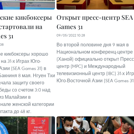
ские кикбоксеры
Открыт пресс-центр SEA
стартовали на
Games 31
es 31
09/05/2022 10:28
Во второй половине дня 9 мая в
38
Национальном конференц-центре
е кикбоксеры хорошо
(Ханой) официально открыт Пресс
на 31-х Играх Юго-
центр (MPC) и Международный
зии (SEA Games 31) в
телевизионный центр (IBC) 31-х Игр
Бакниня 8 мая. Нгуен Тхи
Юго-Восточной Азии (SEA Games 31
ачала защиту своего
беды со счетом 3:0 над
из Малайзии в
нале женской категории
такта до 48 кг.