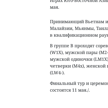
Играх Юго-Восточной Азии
мая.
Принимающий Вьетнам и 
Малайзии, Мьянмы, Таила
в квалификационном раунд
В группе B проходят соре
(W1X), мужской пары (M2-
мужской одиночки (LM1X)
четверки (M4x), женской
(LW4-).
Финальный тур и церемон
состоятся 11 мая./.