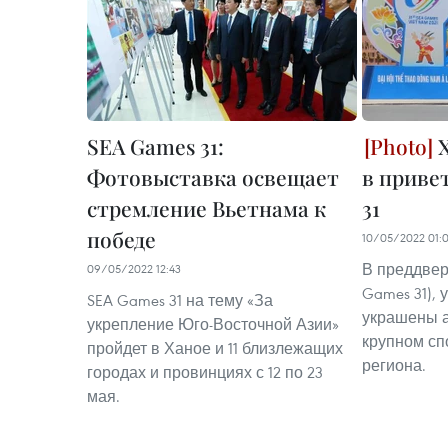
SEA Games 31:
Х
Фотовыставка освещает
в приве
стремление Вьетнама к
31
победе
10/05/2022 01:
В преддвер
09/05/2022 12:43
Games 31),
SEA Games 31 на тему «За
украшены 
укрепление Юго-Восточной Азии»
крупном сп
пройдет в Ханое и 11 близлежащих
региона.
городах и провинциях с 12 по 23
мая.