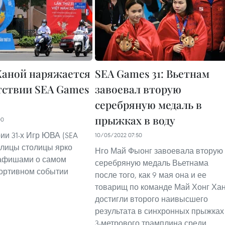
аной наряжается
SEA Games 31: Вьетнам
тствии SEA Games
завоевал вторую
серебряную медаль в
прыжках в воду
00
ии 31-х Игр ЮВА (SEA
10/05/2022 07:50
 улицы столицы ярко
Нго Май Фыонг завоевала вторую
афишами о самом
серебряную медаль Вьетнама
ортивном событии
после того, как 9 мая она и ее
товарищ по команде Май Хонг Ха
достигли второго наивысшего
результата в синхронных прыжках
3-метрового трамплина среди