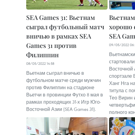
SEA Games 31: Вьетнам
Вьетнам
сыграл футбольный матч
хорошо 
вничью в рамках SEA
SEA Gam
Games 31 против
09/05/2022 06:
Филиппин
Вьетнамски
стартовали 
08/05/2022 14:58
Восточной А
Вьетнам сыграл вничью в
спортзале 
футбольном матче среди мужчин
Ханг Нга н
против Филиппин на стадионе
титула с по
Вьетчи в провинции Футхо 8 мая в
Тео Вирин 
рамках проходящих 31-х Игр Юго-
четвертьфи
Восточной Азии (SEA Games 31).
полного кон