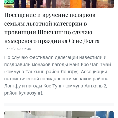
Посещение и вручение подарков
семьям льготной категории в
провинции Шокчанг по случаю
кхмерского праздника Сене Долта
11/10/2023 05:36
По случаю Фестиваля делегации навестили и
поздравили монахов пагоды Банг Кро Чап Тмай
(коммуна Танхынг, район Лонгфу), Ассоциации
патриотической солидарности монахов района
Лонгфу и пагоды Кос Тунг (коммуна Антхань 2,
район Кулаозунг).​