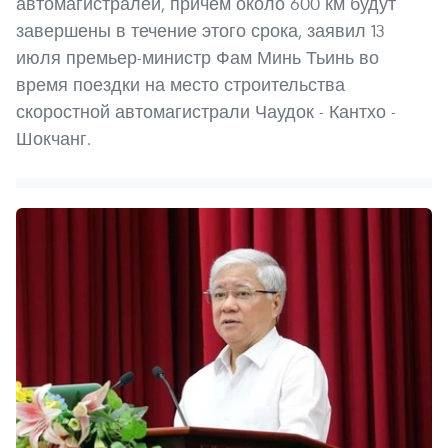
автомагистралей, причем около 600 км будут
завершены в течение этого срока, заявил 13
июля премьер-министр Фам Минь Тьинь во
время поездки на место строительства
скоростной автомагистрали Чаудок - Кантхо -
Шокчанг.