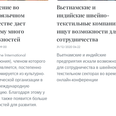
ение во
Вьетнамские и
оязычном
индийские швейно-
стве дает
текстильные компани
му много
ищут возможности дл
жностей
сотрудничества
09:00
31/12/2020 04:22
e International
Вьетнамские и индийские
ония), членом которого
предприятия искали возможно
является, постепенно
для сотрудничества в швейно
мируется из культурно-
текстильном секторах во врем
ической организации в
онлайн-конференции
международную
цию. Благодаря этому у
 также появится больше
стей для развития.