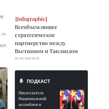
ду
Всеобъемлющее
стратегическое
5–34
партнерство между
 США
Вьетнамом и Таиландом
в
06/08/2026 00:30
ПОДКАСТ
Председатель
Национальной
ассамблеи и