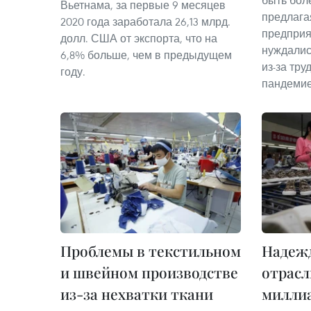
быть бол
Вьетнама, за первые 9 месяцев
предлага
2020 года заработала 26,13 млрд.
предприя
долл. США от экспорта, что на
нуждалис
6,8% больше, чем в предыдущем
из-за тр
году.
пандемие
Проблемы в текстильном
Надежд
и швейном производстве
отрасл
из-за нехватки ткани
миллиа