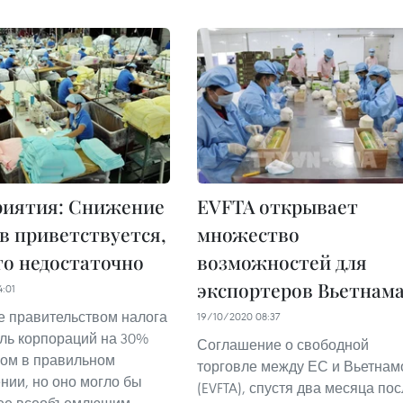
риятия: Снижение
EVFTA открывает
в приветствуется,
множество
го недостаточно
возможностей для
экспортеров Вьетнам
4:01
 правительством налога
19/10/2020 08:37
ль корпораций на 30%
Соглашение о свободной
ом в правильном
торговле между ЕС и Вьетна
нии, но оно могло бы
(EVFTA), спустя два месяца по