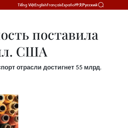
Tiếng Việt
English
Français
Español
Русский
中文
ость поставила
олл. США
порт отрасли достигнет 55 млрд.