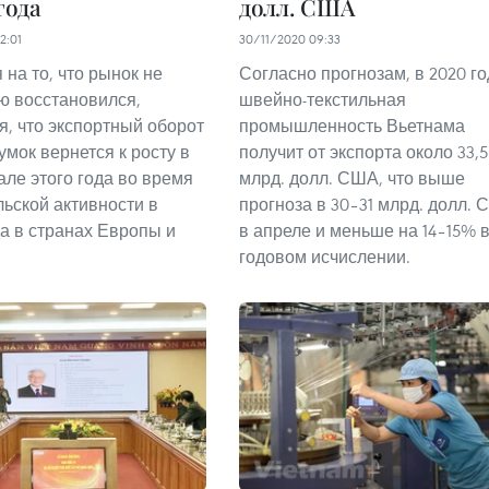
года
долл. США
2:01
30/11/2020 09:33
на то, что рынок не
Согласно прогнозам, в 2020 го
ю восстановился,
швейно-текстильная
я, что экспортный оборот
промышленность Вьетнама
умок вернется к росту в
получит от экспорта около 33,
але этого года во время
млрд. долл. США, что выше
льской активности в
прогноза в 30–31 млрд. долл.
да в странах Европы и
в апреле и меньше на 14–15% 
годовом исчислении.