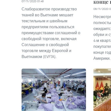
конце 
07/11/2020 01:48
Слаборазвитое производство
08/11/2020 0
тканей во Вьетнаме мешает
Несмотря 
текстильным и швейным
полность
предприятиям пользоваться
ожидаетс
преимуществами соглашений о
обуви и с
свободной торговле, включая
4-м кварт
Соглашение о свободной
покупате
торговле между Европой и
конце го
Вьетнамом (EVFTA).
Америки.