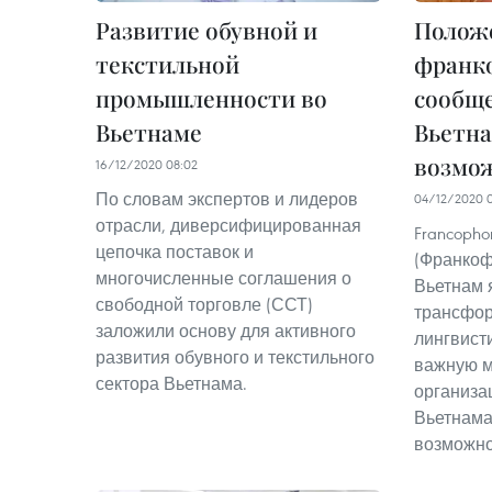
Развитие обувной и
Полож
текстильной
франк
промышленности во
сообще
Вьетнаме
Вьетна
возмо
16/12/2020 08:02
По словам экспертов и лидеров
04/12/2020 
отрасли, диверсифицированная
Francophon
цепочка поставок и
(Франкоф
многочисленные соглашения о
Вьетнам 
свободной торговле (ССТ)
трансфор
заложили основу для активного
лингвист
развития обувного и текстильного
важную 
сектора Вьетнама.
организа
Вьетнама
возможно