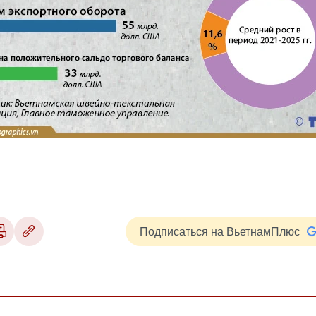
Подписаться на ВьетнамПлюс