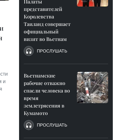
Палаты
представителей
Королевства
Таиланд совершает
и
официальный
я
визит во Вьетнам
ПРОСЛУШАТЬ
сти
Вьетнамские
м и
рабочие отважно
я
спасли человека во
время
землетрясения в
Кумамото
ПРОСЛУШАТЬ