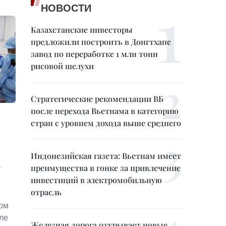
НОВОСТИ
Казахстанские инвесторы
предложили построить в Донгтхапе
завод по переработке 1 млн тонн
рисовой шелухи
Стратегические рекомендации ВБ
после перехода Вьетнама в категорию
стран с уровнем дохода выше среднего
Индонезийская газета: Вьетнам имеет
а
преимущества в гонке за привлечение
инвестиций в электромобильную
отрасль
мом
сле
Железная дорога открывает новые