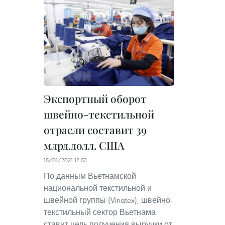
Экспортный оборот
швейно-текстильной
отрасли составит 39
млрд.долл. США
15/01/2021 12:53
По данным Вьетнамской
национальной текстильной и
швейной группы (Vinatex), швейно-
текстильный сектор Вьетнама
ставит цель получения выручки от