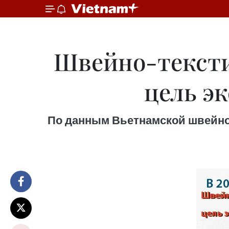
Швейно-тексти
цель эк
По данным Вьетнамской швейно-т