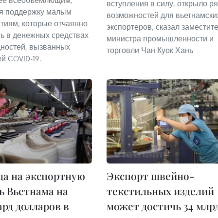
ее всеобъемлющим,
вступления в силу, открыло р
я поддержку малым
возможностей для вьетнамски
тиям, которые отчаянно
экспортеров, сказал заместит
ь в денежных средствах
министра промышленности и
удностей, вызванных
торговли Чан Куок Хань
й COVID-19.
а на экспортную
Экспорт швейно-
ь Вьетнама на
текстильных изделий
рд долларов в
может достичь 34 млрд