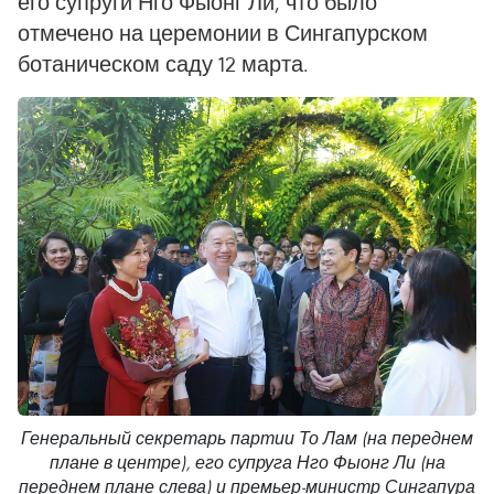
его супруги Нго Фыонг Ли, что было
отмечено на церемонии в Сингапурском
ботаническом саду 12 марта.
Генеральный секретарь партии То Лам (на переднем
плане в центре), его супруга Нго Фыонг Ли (на
переднем плане слева) и премьер-министр Сингапура